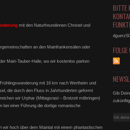
BITTE 
KONTA
FUNKTI
nderung
mit den Naturfreundinnen Christel und
dguerz5
hrgemeinschaften an den Mainfrankensälen oder
FOLGE
der Main-Tauber-Halle, wo wir kostenlos parken
NEWSL
en Frühlingswanderung mit 16 km nach Wertheim und
sel, die durch den Fluss in Jahrhunderten geformt
Gib Dein
ichen wir Urphar (Mittagsrast – Brotzeit mitbringen)
zukünftig
 bei einer Führung die dortige romanische
E-
Mail
n wir hoch über dem Maintal mit einem phantastischen