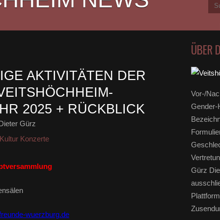
ÜBER 
IGE AKTIVITÄTEN DER
VEITSHÖCHHEIM-
Vor-/Nac
HR 2025 + RÜCKBLICK
Gender-H
Bezeichn
Dieter Gürz
Formulie
Kultur Konzerte
Geschlec
Vertretun
ptversammlung
Gürz Die
ausschli
ensälen
Plattform
Zusendun
freunde-wuerzburg.de