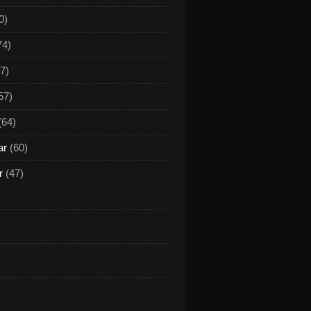
0)
74)
7)
57)
(64)
ar
(60)
r
(47)