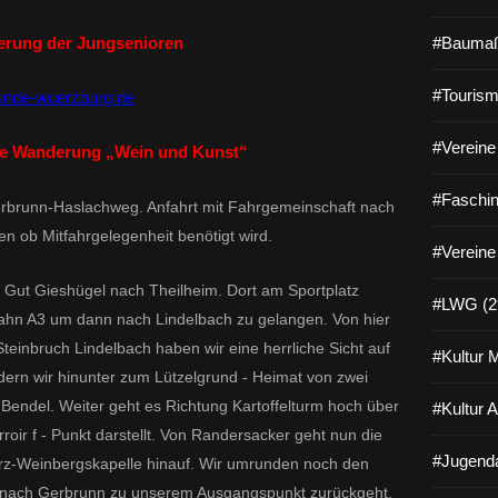
#Baumaß
rung der Jungsenioren
#Tourism
eunde-wuerzburg.de
#Vereine 
he Wanderung „Wein und Kunst“
#Faschin
Gerbrunn-Haslachweg. Anfahrt mit Fahrgemeinschaft nach
n ob Mitfahrgelegenheit benötigt wird.
#Vereine
 Gut Gieshügel nach Theilheim. Dort am Sportplatz
#LWG (2
bahn A3 um dann nach Lindelbach zu gelangen. Von hier
einbruch Lindelbach haben wir eine herrliche Sicht auf
#Kultur 
ern wir hinunter zum Lützelgrund - Heimat von zwei
 Bendel. Weiter geht es Richtung Kartoffelturm hoch über
#Kultur 
oir f - Punkt darstellt. Von Randersacker geht nun die
#Jugenda
erz-Weinbergskapelle hinauf. Wir umrunden noch den
r nach Gerbrunn zu unserem Ausgangspunkt zurückgeht.