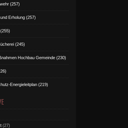
wehr (257)
t und Erholung (257)
(255)
Bücherei (245)
nahmen Hochbau Gemeinde (230)
226)
hutz-Energieleitplan (219)
VE
t
(27)