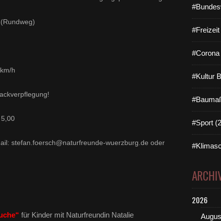
#Bundes
undweg)
#Freizei
#Corona 
 km/h
#Kultur 
ackverpflegung!
#Baumaß
 5,00
#Sport (
il: stefan.foersch@naturfreunde-wuerzburg.de oder
#Klimasc
ARCHI
2026
suche“
für Kinder mit Naturfreundin Natalie
Augus