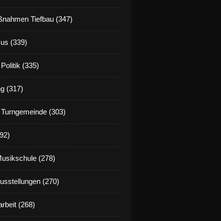
nahmen Tiefbau (347)
us (339)
Politik (335)
g (317)
 Turngemeinde (303)
92)
Musikschule (278)
Ausstellungen (270)
rbeit (268)