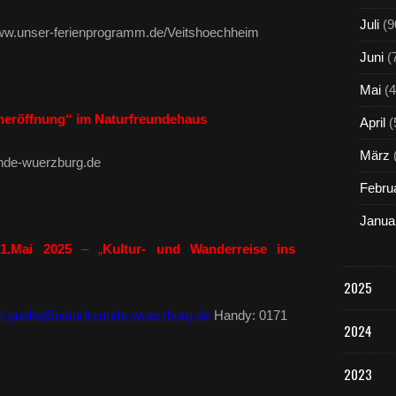
Juli
(9
w.unser-ferienprogramm.de/Veitshoechheim
Juni
(
Mai
(4
eneröffnung“ im Naturfreundehaus
April
(
März
unde-wuerzburg.de
Febru
Janua
21.Mai 2025
– „
Kultur- und Wanderreise ins
2025
t-guelle@naturfreunde-wuerzburg.de
Handy: 0171
2024
2023