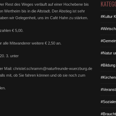
KATEG
 Der Rest des Weges verläuft auf einer Hochebene bis
Wertheim bis in die Altstadt. Der Abstieg ist sehr
#Kultur 
rt haben wir Gelegenheit, uns im Café Hahn zu stärken.
#Wirtsch
zahlen € 5,00.
#Gemein
ür alle Mitwanderer weitere € 2,50 an.
#Natur u
20. 3. unter
#Bildun
er Mail: christel.schramm@naturfreunde-wuerzburg.de
alls mit, ob Sie fahren können und ob sie noch zum
#Kirchen
den.
#Veranst
#Soziale
#Braucht