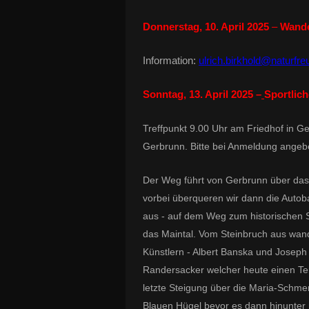
Donnerstag, 10. April 2025
–
Wande
Information:
ulrich.birkhold@naturfr
Sonntag, 13. April 2025 –
Sportlic
Treffpunkt 9.00 Uhr am Friedhof in 
Gerbrunn. Bitte bei Anmeldung angebe
Der Weg führt von Gerbrunn über das
vorbei überqueren wir dann die Auto
aus - auf dem Weg zum historischen St
das Maintal. Vom Steinbruch aus wand
Künstlern - Albert Banska und Joseph
Randersacker welcher heute einen Terr
letzte Steigung über die Maria-Schm
Blauen Hügel bevor es dann hinunte