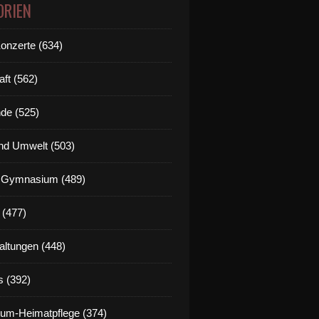
ORIEN
Konzerte (634)
aft (562)
de (525)
nd Umwelt (503)
g Gymnasium (489)
 (477)
altungen (448)
s (392)
um-Heimatpflege (374)