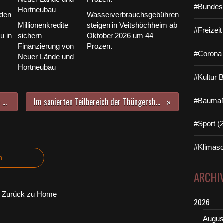
#Bundes
 den
Wasserverbrauchsgebühren
Millionenkredite
steigen in Veitshöchheim ab
#Freizei
u in
sichern
Oktober 2026 um 44
Finanzierung von
Prozent
#Corona 
Neuer Lände und
Hortneubau
#Kultur 
Die seit 2022 bestehende „Klappe auf!“-Projektgruppe des Gymnasiums Veitshöchheim erhält Auszeichnung beim Bundeswettbewerb „Demokratisch Handeln“
Im sanierten Teilbereich der Thüngersheimer Straße gilt kurz nach der Kreuzung Bahnhofstraße auf einer Länge von 130 Meter nun auch offiziell durch Ausschilderung Tempo 20
#Baumaß
#Sport (
#Klimasc
n
ARCHI
Zurück zu Home
2026
Augus