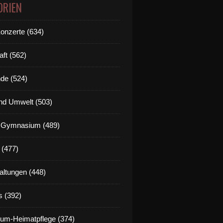
ORIEN
Konzerte (634)
aft (562)
de (524)
nd Umwelt (503)
g Gymnasium (489)
 (477)
altungen (448)
s (392)
um-Heimatpflege (374)