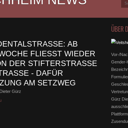
ÜBER 
ENTALSTRASSE: AB Ü
CHE FLIESST WIEDER DE
Vor-/Nac
DER STIFTERSTRASSE ZUR
Gender-H
Bezeichn
E - DAFÜR SPER
Formulie
NG AM SETZWEG
Geschlec
Dieter Gürz
Vertretun
Gürz Die
u
ausschli
Plattform
Zusendun