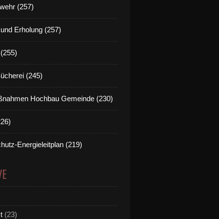
wehr (257)
t und Erholung (257)
(255)
Bücherei (245)
nahmen Hochbau Gemeinde (230)
226)
hutz-Energieleitplan (219)
VE
t
(23)