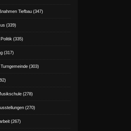
nahmen Tiefbau (347)
us (339)
Politik (335)
g (317)
 Turngemeinde (303)
92)
Musikschule (278)
Ausstellungen (270)
rbeit (267)