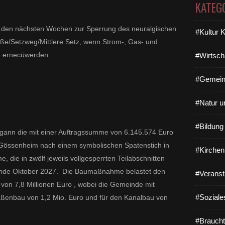
KATEG
n den nächsten Wochen zur Sperrung des neuralgischen
#Kultur 
ße/Setzweg/Mittlere Setz, wenn Strom-, Gas- und
ße ernecüwerden.
#Wirtsch
#Gemein
#Natur u
#Bildun
gann die mit einer Auftragssumme von 6.145.574 Euro
Gössenheim nach einem symbolischen Spatenstich in
#Kirchen
die in zwölf jeweils vollgesperrten Teilabschnitten
ng Ende Oktober 2027. Die Baumaßnahme belastet den
#Veranst
on 7,8 Millionen Euro , wobei die Gemeinde mit
#Soziale
aßenbau von 1,2 Mio. Euro und für den Kanalbau von
#Braucht