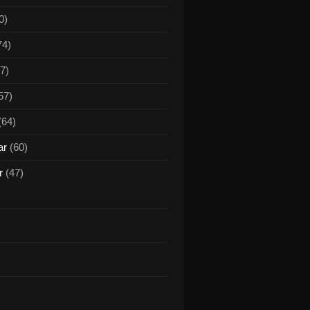
0)
74)
7)
57)
(64)
ar
(60)
r
(47)