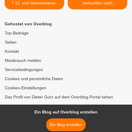
7.12. und Gemeinsames
verkauften nach
Singen im Advent in der
mehrjähriger Pause wieder
Kuratie am 22.12.
Glühwein auf dem
Geithainer Adventsmarkt >
Gehostet von Overblog
Top-Beiträge
Seiten
Kontakt
Missbrauch melden
Servicebedingungen
Cookies und persönliche Daten
Cookies-Einstellungen
Das Profil von Dieter Gürz auf dem Overblog-Portal sehen
Ein Blog auf Overblog erstellen
Ein Blog erstellen