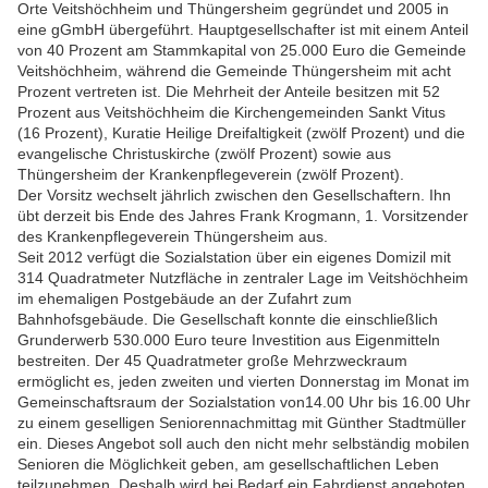
Orte Veitshöchheim und Thüngersheim gegründet und 2005 in
eine gGmbH übergeführt. Hauptgesellschafter ist mit einem Anteil
von 40 Prozent am Stammkapital von 25.000 Euro die Gemeinde
Veitshöchheim, während die Gemeinde Thüngersheim mit acht
Prozent vertreten ist. Die Mehrheit der Anteile besitzen mit 52
Prozent aus Veitshöchheim die Kirchengemeinden Sankt Vitus
(16 Prozent), Kuratie Heilige Dreifaltigkeit (zwölf Prozent) und die
evangelische Christuskirche (zwölf Prozent) sowie aus
Thüngersheim der Krankenpflegeverein (zwölf Prozent).
Der Vorsitz wechselt jährlich zwischen den Gesellschaftern. Ihn
übt derzeit bis Ende des Jahres
Frank Krogmann, 1. Vorsitzender
des Krankenpflegeverein Thüngersheim aus.
Seit 2012 verfügt die Sozialstation über ein eigenes Domizil mit
314 Quadratmeter Nutzfläche in zentraler Lage im Veitshöchheim
im ehemaligen Postgebäude an der Zufahrt zum
Bahnhofsgebäude. Die Gesellschaft konnte die einschließlich
Grunderwerb 530.000 Euro teure Investition aus Eigenmitteln
bestreiten. Der 45 Quadratmeter große Mehrzweckraum
ermöglicht es, jeden zweiten und vierten Donnerstag im Monat im
Gemeinschaftsraum der Sozialstation von14.00 Uhr bis 16.00 Uhr
zu einem geselligen Seniorennachmittag mit Günther Stadtmüller
ein. Dieses Angebot soll auch den nicht mehr selbständig mobilen
Senioren die Möglichkeit geben, am gesellschaftlichen Leben
teilzunehmen. Deshalb wird bei Bedarf ein Fahrdienst angeboten.