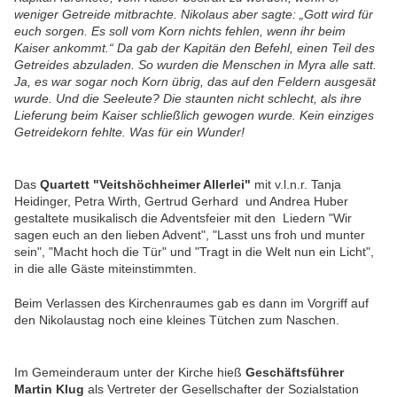
weniger Getreide mitbrachte. Nikolaus aber sagte: „Gott wird für
euch sorgen. Es soll vom Korn nichts fehlen, wenn ihr beim
Kaiser ankommt.“ Da gab der Kapitän den Befehl, einen Teil des
Getreides abzuladen. So wurden die Menschen in Myra alle satt.
Ja, es war sogar noch Korn übrig, das auf den Feldern ausgesät
wurde. Und die Seeleute? Die staunten nicht schlecht, als ihre
Lieferung beim Kaiser schließlich gewogen wurde. Kein einziges
Getreidekorn fehlte. Was für ein Wunder!
Das
Quartett "Veitshöchheimer Allerlei"
mit v.l.n.r. Tanja
Heidinger, Petra Wirth, Gertrud Gerhard und Andrea Huber
gestaltete musikalisch die Adventsfeier mit den Liedern "Wir
sagen euch an den lieben Advent", "Lasst uns froh und munter
sein", "Macht hoch die Tür" und "Tragt in die Welt nun ein Licht",
in die alle Gäste miteinstimmten.
Beim Verlassen des Kirchenraumes gab es dann im Vorgriff auf
den Nikolaustag noch eine kleines Tütchen zum Naschen.
Im Gemeinderaum unter der Kirche hieß
Geschäftsführer
Martin Klug
als Vertreter der Gesellschafter der Sozialstation