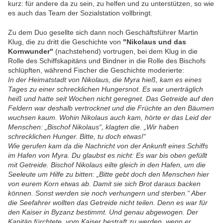
kurz: für andere da zu sein, zu helfen und zu unterstützen, so wie
es auch das Team der Sozialstation vollbringt.
Zu dem Duo gesellte sich dann noch Geschäftsführer Martin
Klug, die zu dritt die Geschichte von
"Nikolaus und das
Kornwunder"
(nachstehend) vortrugen, bei dem Klug in die
Rolle des Schiffskapitäns und Bindner in die Rolle des Bischofs
schlüpften, während Fischer die Geschichte moderierte:
In der Heimatstadt von Nikolaus, die Myra hieß, kam es eines
Tages zu einer schrecklichen Hungersnot. Es war unerträglich
heiß und hatte seit Wochen nicht geregnet. Das Getreide auf den
Feldern war deshalb vertrocknet und die Früchte an den Bäumen
wuchsen kaum. Wohin Nikolaus auch kam, hörte er das Leid der
Menschen: „Bischof Nikolaus“, klagten die. „Wir haben
schrecklichen Hunger. Bitte, tu doch etwas!“
Wie gerufen kam da die Nachricht von der Ankunft eines Schiffs
im Hafen von Myra. Du glaubst es nicht: Es war bis oben gefüllt
mit Getreide. Bischof Nikolaus eilte gleich in den Hafen, um die
Seeleute um Hilfe zu bitten: „Bitte gebt doch den Menschen hier
von eurem Korn etwas ab. Damit sie sich Brot daraus backen
können. Sonst werden sie noch verhungern und sterben.“ Aber
die Seefahrer wollten das Getreide nicht teilen. Denn es war für
den Kaiser in Byzanz bestimmt. Und genau abgewogen. Der
Kapitän fürchtete, vom Kaiser bestraft zu werden, wenn er