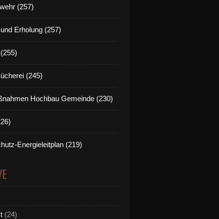
wehr (257)
t und Erholung (257)
(255)
Bücherei (245)
nahmen Hochbau Gemeinde (230)
226)
hutz-Energieleitplan (219)
VE
t
(24)