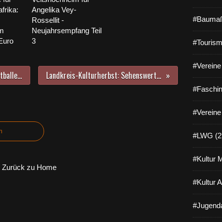
frika:
Angelika Vey-
#Baumaß
Rossellit -
im
Neujahrsempfang Teil
Euro
3
#Tourism
#Vereine 
Zweites Heimspiel der TGV-Basketballer in der Regionalliga am 5.10.2024 gegen große Unbekannte
Landkreis-Kulturherbst: Sehenswerte Open-Air-Ausstellung des 83jährigen Peter Mannheim
#Faschin
#Vereine
n
#LWG (2
#Kultur 
Zurück zu Home
#Kultur 
#Jugenda