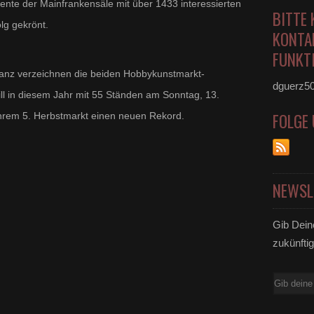
nte der Mainfrankensäle mit über 1433 interessierten
BITTE 
lg gekrönt.
KONTA
FUNKTI
nanz verzeichnen die beiden Hobbykunstmarkt-
dguerz5
ill in diesem Jahr mit 55 Ständen am Sonntag, 13.
FOLGE
ihrem 5. Herbstmarkt einen neuen Rekord.
NEWSL
Gib Dein
zukünftig
E-
Mail