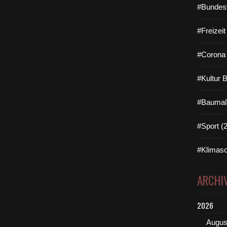
#Bundes
#Freizei
#Corona 
#Kultur 
#Baumaß
#Sport (
#Klimasc
ARCHI
2026
Augus