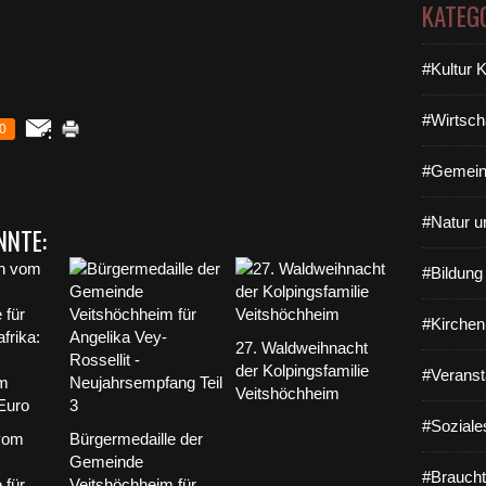
KATEG
#Kultur 
#Wirtsch
0
#Gemein
#Natur u
NNTE:
#Bildun
#Kirchen
27. Waldweihnacht
der Kolpingsfamilie
#Veranst
Veitshöchheim
#Soziale
vom
Bürgermedaille der
Gemeinde
#Braucht
 für
Veitshöchheim für