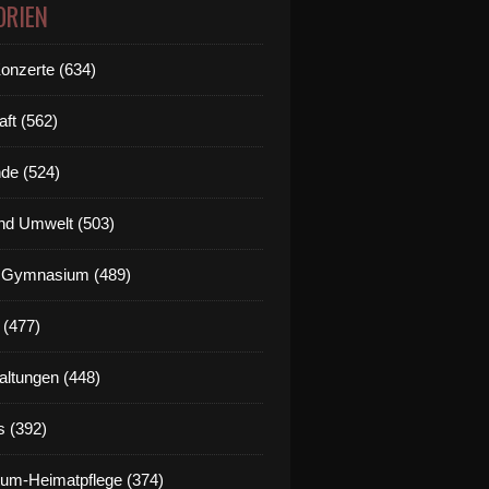
ORIEN
Konzerte (634)
aft (562)
de (524)
nd Umwelt (503)
g Gymnasium (489)
 (477)
altungen (448)
s (392)
um-Heimatpflege (374)