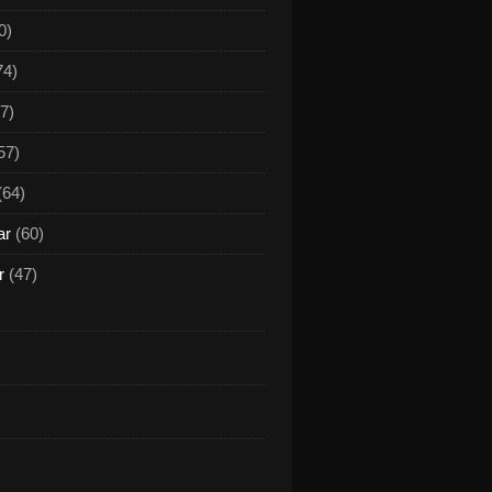
0)
74)
7)
57)
(64)
ar
(60)
r
(47)