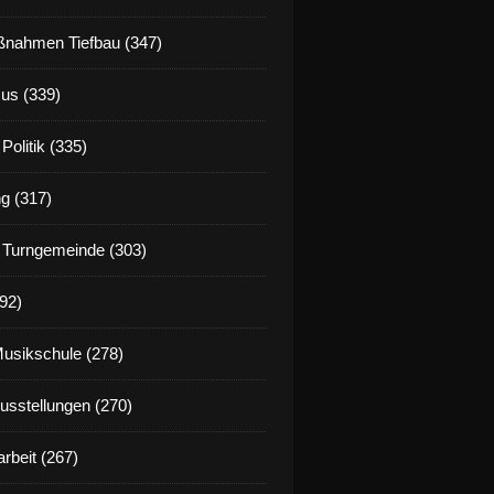
nahmen Tiefbau (347)
us (339)
Politik (335)
g (317)
 Turngemeinde (303)
92)
Musikschule (278)
Ausstellungen (270)
rbeit (267)