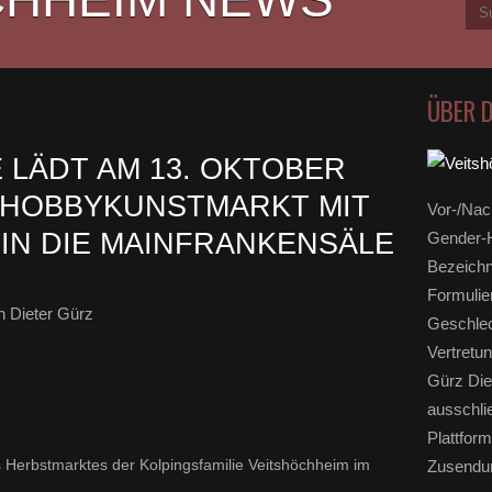
ÜBER 
 LÄDT AM 13. OKTOBER
. HOBBYKUNSTMARKT MIT
Vor-/Nac
 IN DIE MAINFRANKENSÄLE
Gender-H
Bezeichn
Formulie
 Dieter Gürz
Geschlec
Vertretun
Gürz Die
ausschli
Plattform
es Herbstmarktes der Kolpingsfamilie Veitshöchheim im
Zusendun