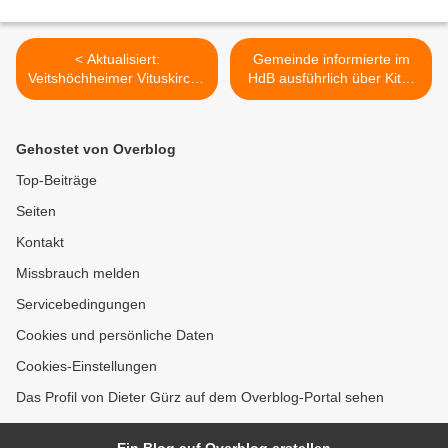
< Aktualisiert:
Gemeinde informierte im
Veitshöchheimer Vituskirche
HdB ausführlich über Kita-
erstrahlt seit heute neu im
Neubau-Vorentwurf hinter
LED-Licht - 84 %
der Tennishalle - Öffnet sich
Energieeinsparung
doch noch ein
Gehostet von Overblog
Hintertürchen für einen
anderen Standort? >
Top-Beiträge
Seiten
Kontakt
Missbrauch melden
Servicebedingungen
Cookies und persönliche Daten
Cookies-Einstellungen
Das Profil von Dieter Gürz auf dem Overblog-Portal sehen