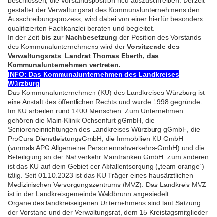
beschlossen, die Vorstandsposition neu auszuschreiben. Derzeit
gestaltet der Verwaltungsrat des Kommunalunternehmens den
Ausschreibungsprozess, wird dabei von einer hierfür besonders
qualifizierten Fachkanzlei beraten und begleitet.
In der Zeit
bis zur Nachbesetzung
der Position des Vorstands
des Kommunalunternehmens wird der
Vorsitzende des
Verwaltungsrats, Landrat Thomas Eberth, das
Kommunalunternehmen vertreten.
INFO: Das Kommunalunternehmen des Landkreises
Würzburg
Das Kommunalunternehmen (KU) des Landkreises Würzburg ist
eine Anstalt des öffentlichen Rechts und wurde 1998 gegründet.
Im KU arbeiten rund 1400 Menschen. Zum Unternehmen
gehören die Main-Klinik Ochsenfurt gGmbH, die
Senioreneinrichtungen des Landkreises Würzburg gGmbH, die
ProCura DienstleistungsGmbH, die Immobilien KU GmbH
(vormals APG Allgemeine Personennahverkehrs-GmbH) und die
Beteiligung an der Nahverkehr Mainfranken GmbH. Zum anderen
ist das KU auf dem Gebiet der Abfallentsorgung („team orange“)
tätig. Seit 01.10.2023 ist das KU Träger eines hausärztlichen
Medizinischen Versorgungszentrums (MVZ). Das Landkreis MVZ
ist in der Landkreisgemeinde Waldbrunn angesiedelt.
Organe des landkreiseigenen Unternehmens sind laut Satzung
der Vorstand und der Verwaltungsrat, dem 15 Kreistagsmitglieder