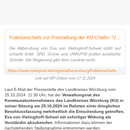
Fraktionschefs zur Freistellung der KU-Chefin: 'Vietinghoff-Scheel wurde behandelt wie eine Schwerverbrecherin'
Die Abberufung von Eva von Vietinghoff-Scheel stößt auf
scharfe Kritik. SPD, Grüne und UWG/FW prüfen juristische
Schritte. Die Regierung gibt dem Landrat recht.
https://www.mainpost.de/regional/wuerzburg/fraktionschefs-zur-freistellung-der-ku-chefin-vietinghoff-scheel-wurde-behandelt-wie-eine-schwerverbrecherin-art-11654319
Link auf MP-Online vom 17.11.2024
Laut E-Mail der Pressestelle des Landkreises Würzburg vom
25.10.2024 11:30 Uhr, hat der
Verwaltungsrat des
Kommunalunternehmens des Landkreises Würzburg (KU) in
seiner Sitzung am 25.10.2024 im Rahmen einer dringlichen
Beschlussfassung mehrheitlich die Entscheidung getroffen,
Eva von Vietinghoff-Scheel mit sofortiger Wirkung als
Vorständin abzuberufen.
Informationen dazu können der
nachstehenden Stellungnahme entnommen werden.