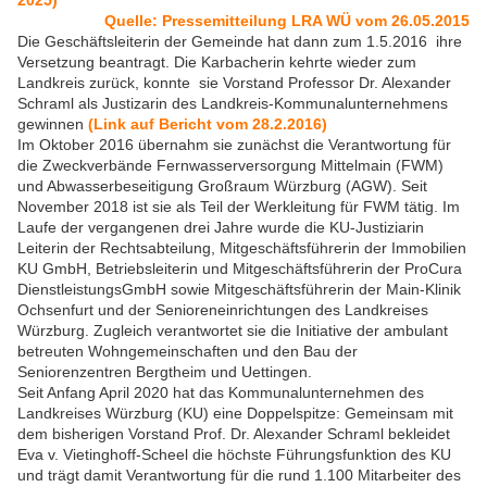
2025)
Quelle: Pressemitteilung LRA WÜ vom 26.05.2015
Die Geschäftsleiterin der Gemeinde hat dann zum 1.5.2016 ihre
Versetzung beantragt. Die Karbacherin kehrte wieder zum
Landkreis zurück, konnte sie Vorstand Professor Dr. Alexander
Schraml als Justizarin des Landkreis-Kommunalunternehmens
gewinnen
(Link auf Bericht vom 28.2.2016)
Im Oktober 2016 übernahm sie zunächst die Verantwortung für
die Zweckverbände Fernwasserversorgung Mittelmain (FWM)
und Abwasserbeseitigung Großraum Würzburg (AGW). Seit
November 2018 ist sie als Teil der Werkleitung für FWM tätig. Im
Laufe der vergangenen drei Jahre wurde die KU-Justiziarin
Leiterin der Rechtsabteilung, Mitgeschäftsführerin der Immobilien
KU GmbH, Betriebsleiterin und Mitgeschäftsführerin der ProCura
DienstleistungsGmbH sowie Mitgeschäftsführerin der Main-Klinik
Ochsenfurt und der Senioreneinrichtungen des Landkreises
Würzburg. Zugleich verantwortet sie die Initiative der ambulant
betreuten Wohngemeinschaften und den Bau der
Seniorenzentren Bergtheim und Uettingen.
Seit Anfang April 2020 hat das Kommunalunternehmen des
Landkreises Würzburg (KU) eine Doppelspitze: Gemeinsam mit
dem bisherigen Vorstand Prof. Dr. Alexander Schraml bekleidet
Eva v. Vietinghoff-Scheel die höchste Führungsfunktion des KU
und trägt damit Verantwortung für die rund 1.100 Mitarbeiter des