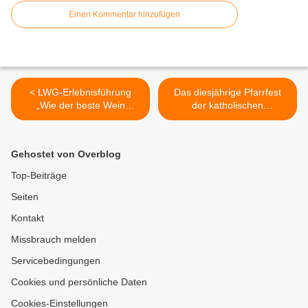
Einen Kommentar hinzufügen
< LWG-Erlebnisführung
Das diesjährige Pfarrfest
„Wie der beste Wein
der katholischen
wächst“ am Donnerstag, 1.
Kirchengemeinden in
August 2024, 18 Uhr
Veitshöchheim vom
12.-14.07.2024 war ein
Gehostet von Overblog
rundum gelungenes Fest
für Groß und Klein. >
Top-Beiträge
Seiten
Kontakt
Missbrauch melden
Servicebedingungen
Cookies und persönliche Daten
Cookies-Einstellungen