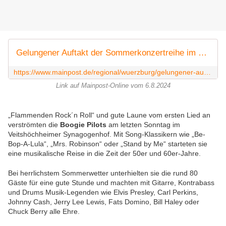
Gelungener Auftakt der Sommerkonzertreihe im Synagogenhof
https://www.mainpost.de/regional/wuerzburg/gelungener-auftakt-der-sommerkonzertreihe-im-synagogenhof-art-11585292
Link auf Mainpost-Online vom 6.8.2024
„Flammenden Rock´n Roll“ und gute Laune vom ersten Lied an
verströmten
die
Boogie Pilots
am letzten Sonntag im
Veitshöchheimer Synagogenhof. Mit Song-Klassikern wie „Be-
Bop-A-Lula“, „Mrs. Robinson“ oder „Stand by Me“ starteten sie
eine musikalische Reise in die Zeit der 50er und 60er-Jahre.
Bei herrlichstem Sommerwetter unterhielten sie die rund 80
Gäste für eine gute Stunde und machten mit Gitarre, Kontrabass
und Drums Musik-Legenden wie Elvis Presley,
Carl Perkins,
Johnny Cash,
Jerry Lee Lewis, Fats Domino, Bill Haley
oder
Chuck Berry alle Ehre.