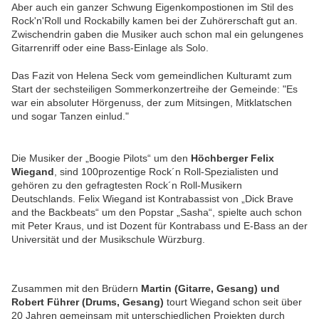
Aber auch
ein ganzer Schwung Eigenkompostionen
im Stil des
Rock'n'Roll und Rockabilly kamen bei der Zuhörerschaft gut an.
Zwischendrin gaben die Musiker auch schon mal ein gelungenes
Gitarrenriff oder eine Bass-Einlage als Solo.
Das Fazit von Helena Seck vom gemeindlichen Kulturamt zum
Start der sechsteiligen Sommerkonzertreihe der Gemeinde: "Es
war ein absoluter Hörgenuss, der zum Mitsingen, Mitklatschen
und sogar Tanzen einlud."
Die Musiker der „
Boogie Pilots“ um den
Höchberger Felix
Wiegand
, sind 100prozentige Rock´n Roll-Spezialisten und
gehören zu den gefragtesten Rock´n Roll-Musikern
Deutschlands. Felix Wiegand ist Kontrabassist von „Dick Brave
and the Backbeats“ um den Popstar „Sasha“, spielte auch schon
mit Peter Kraus, und ist Dozent für Kontrabass und E-Bass an der
Universität und der Musikschule Würzburg.
Zusammen mit den Brüdern
Martin (Gitarre, Gesang) und
Robert Führer (Drums, Gesang)
tourt Wiegand schon seit über
20 Jahren gemeinsam mit unterschiedlichen Projekten durch