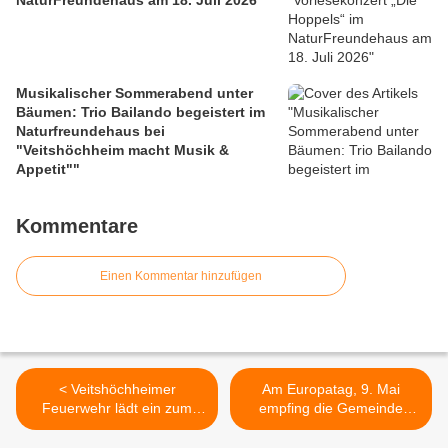
NaturFreundehaus am 18. Juli 2026
Musikalischer Sommerabend unter
Bäumen: Trio Bailando begeistert im
Naturfreundehaus bei
"Veitshöchheim macht Musik &
Appetit""
Kommentare
Einen Kommentar hinzufügen
< Veitshöchheimer
Am Europatag, 9. Mai
Feuerwehr lädt ein zum
empfing die Gemeinde
Florianstag am 12. Mai mit
Veitshöchheim 21 Gäste
Festbetrieb und
aus der französischen