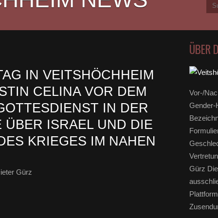
ÜBER 
AG IN VEITSHÖCHHEIM
STIN CELINA VOR DEM
Vor-/Nac
OTTESDIENST IN DER
Gender-H
Bezeichn
 ÜBER ISRAEL UND DIE
Formulie
ES KRIEGES IM NAHEN
Geschlec
Vertretun
Gürz Die
ieter Gürz
ausschli
Plattform
Zusendun