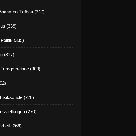
nahmen Tiefbau (347)
us (339)
Politik (335)
g (317)
 Turngemeinde (303)
92)
Musikschule (278)
Ausstellungen (270)
rbeit (268)