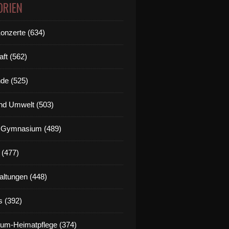
ORIEN
Konzerte (634)
aft (562)
de (525)
nd Umwelt (503)
g Gymnasium (489)
 (477)
altungen (448)
s (392)
um-Heimatpflege (374)