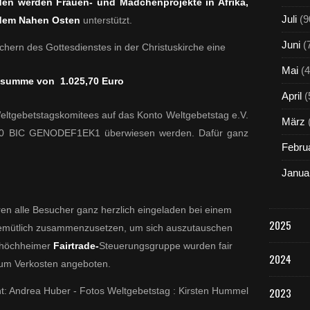
en werden Frauen- und Mädchenprojekte in Afrika,
Juli
(9
 dem Nahen Osten
unterstützt.
Juni
(
hern des Gottesdienstes in der Christuskirche eine
Mai
(4
summe von 1.025,70 Euro
April
(
Weltgebetstagskomitees auf das Konto
Weltgebetstag e.V.
März
0 BIC GENODEF1EK1 überwiesen werden. Dafür ganz
Febru
Janua
en alle Besucher ganz herzlich eingeladen bei einem
2025
gemütlich zusammenzusetzen, um sich auszutauschen
tshöchheimer
Fairtrade-
Steuerungsgruppe wurden fair
2024
um Verkosten angeboten.
ht: Andrea Huber - Fotos Weltgebetstag : Kirsten Hummel
2023