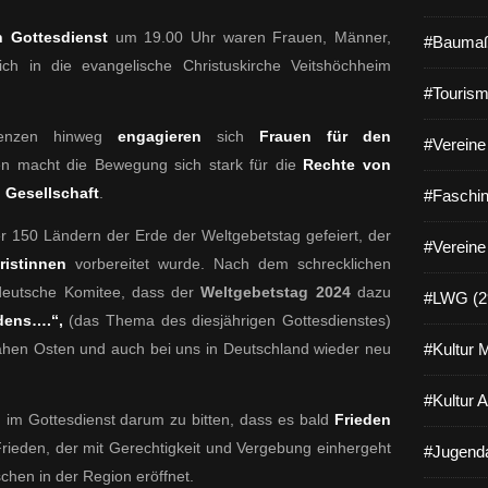
 Gottesdienst
um 19.00 Uhr waren Frauen, Männer,
#Baumaß
ch in die evangelische Christuskirche Veitshöchheim
#Tourism
renzen hinweg
engagieren
sich
Frauen für den
#Vereine 
en macht die Bewegung sich stark für die
Rechte von
 Gesellschaft
.
#Faschin
r 150 Ländern der Erde der Weltgebetstag gefeiert, der
#Vereine
ristinnen
vorbereitet wurde. Nach dem schrecklichen
deutsche Komitee, dass der
Weltgebetstag 2024
dazu
#LWG (2
dens….“,
(das Thema des diesjährigen Gottesdienstes)
 Nahen Osten und auch bei uns in Deutschland wieder neu
#Kultur 
#Kultur 
im Gottesdienst darum zu bitten, dass es bald
Frieden
rieden, der mit Gerechtigkeit und Vergebung einhergeht
#Jugenda
chen in der Region eröffnet.