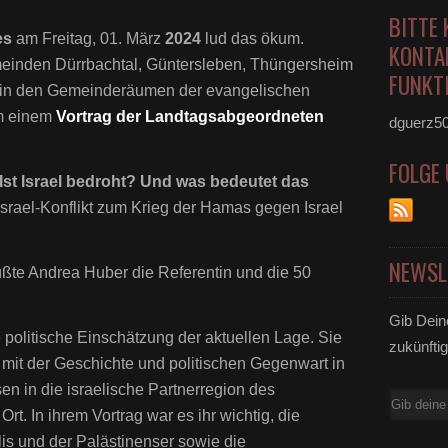
BITTE 
es
am Freitag, 01. März
2024
lud das ökum.
KONTA
einden Dürrbachtal, Güntersleben, Thüngersheim
FUNKTI
 in den Gemeinderäumen der evangelischen
um einem
Vortrag der Landtagsabgeordneten
dguerz5
FOLGE
Ist Israel bedroht? Und was bedeutet das
rael-Konflikt zum Krieg der Hamas gegen Israel
NEWSL
üßte Andrea Huber die Referentin und die 50
Gib Dein
e politische Einschätzung der aktuellen Lage. Sie
zukünftig
n mit der Geschichte und politischen Gegenwart in
en in die israelische Partnerregion des
E-
rt. In ihrem Vortrag war es ihr wichtig, die
Mail
lis und der Palästinenser sowie die