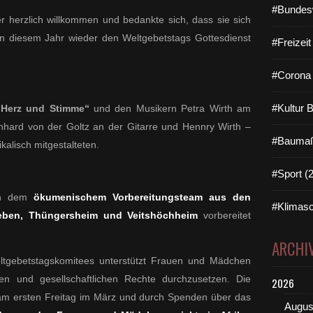
#Bundes
r herzlich willkommen und bedankte sich, dass sie sich
 diesem Jahr wieder den Weltgebetstags Gottesdienst
#Freizei
#Corona 
#Kultur 
 Herz und Stimme“
und den Musikern Petra Wirth am
nhard von der Goltz an der Gitarre und Hennry Wirth –
#Baumaß
kalisch mitgestalteten.
#Sport (
von dem
ökumenischem Vorbereitungsteam aus den
#Klimasc
leben, Thüngersheim und Veitshöchheim
vorbereitet
ARCHI
ltgebetstagskomitees unterstützt Frauen und Mädchen
ichen und gesellschaftlichen Rechte durchzusetzen. Die
2026
e am ersten Freitag im März und durch Spenden über das
Augus