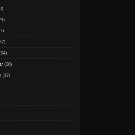
0)
74)
7)
57)
(64)
ar
(60)
r
(47)