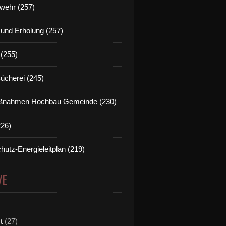
wehr (257)
t und Erholung (257)
(255)
Bücherei (245)
nahmen Hochbau Gemeinde (230)
226)
hutz-Energieleitplan (219)
VE
t
(27)