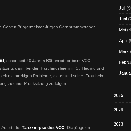
Juli
(9
Juni
(
den Gästen Bürgermeister Jürgen Götz strammstehen.
Mai
(4
April
(
März
itt
, schon seit 26 Jahren Büttenredner beim VCC,
Febru
ksitzung, dann bei den Faschingsfeiern in St. Hedwig und
Janua
ichkeit die streitigen Probleme, die er und seine Frau beim
ng zu einer Prunksitzung zu folgen.
2025
2024
2023
 Auftritt der
Tanzknirpse des VCC:
Die jüngsten