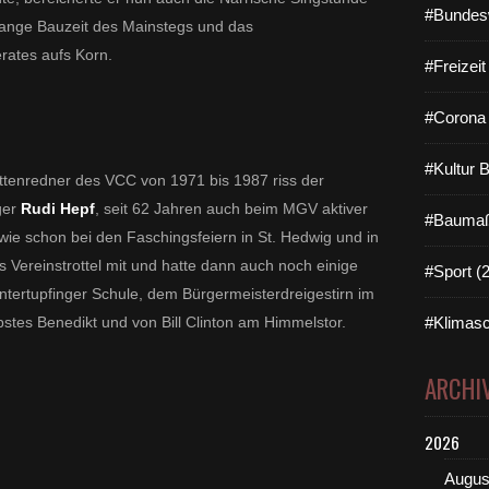
#Bundes
lange Bauzeit des Mainstegs und das
ates aufs Korn.
#Freizei
#Corona 
#Kultur 
üttenredner des VCC von 1971 bis 1987 riss der
ger
Rudi Hepf
, seit 62 Jahren auch beim MGV aktiver
#Baumaß
wie schon bei den Faschingsfeiern in St. Hedwig und in
als Vereinstrottel mit und hatte dann auch noch einige
#Sport (
ntertupfinger Schule, dem Bürgermeisterdreigestirn im
stes Benedikt und von Bill Clinton am Himmelstor.
#Klimasc
ARCHI
2026
Augus