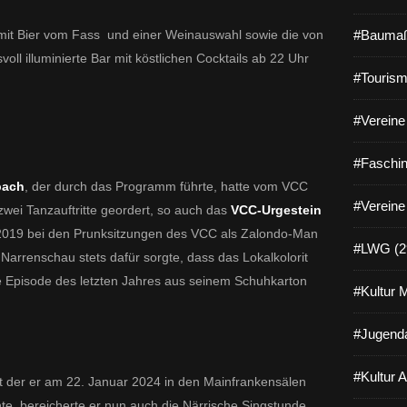
mit Bier vom Fass und einer Weinauswahl sowie die von
#Baumaß
oll illuminierte Bar mit köstlichen Cocktails ab 22 Uhr
#Tourism
#Vereine 
#Faschin
bach
, der durch das Programm führte, hatte vom VCC
#Vereine
wei Tanzauftritte geordert, so auch das
VCC-Urgestein
hr 2019 bei den Prunksitzungen des VCC als Zalondo-Man
#LWG (2
 Narrenschau stets dafür sorgte, dass das Lokalkolorit
e Episode des letzten Jahres aus seinem Schuhkarton
#Kultur 
#Jugenda
#Kultur 
it der er am 22. Januar 2024 in den Mainfrankensälen
te, bereicherte er nun auch die Närrische Singstunde