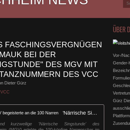
ÜBER 
 FASCHINGSVERGNÜGEN
AMAUK BEI DER
Vor-/Nac
NGSTUNDE" DES MGV MIT
Gender-H
Bezeichn
 TANZNUMMERN DES VCC
Formulie
n Dieter Gürz
Geschlec
e VCC
Vertretun
Gürz Die
ausschli
'Närrische Singstunde' des MGV begeisterte an die 100 Narren
Plattform
Zusendun
d kurzweilige 'Närrische Singstunde' des
eim (MGV) erlebte die 100-köpfige Narrenschar im