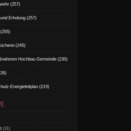
wehr (257)
t und Erholung (257)
(255)
Bücherei (245)
nahmen Hochbau Gemeinde (230)
226)
hutz-Energieleitplan (219)
VE
t
(31)