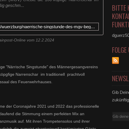
äßig geschm...
BITTE 
KONTA
FUNKTI
https://www.mainpost.de/regional/wuerzburg/naerrische-singstunde-des-mgv-begeisterte-an-die-100-narren-art-11386906
dguerz5
ainpost-Online vom 12.2.2024
FOLGE
lige "Närrische Singstunde" des Männergesangvereins
öpgfige Narrenschar im traditionell prachtvoll
NEWSL
ssaal des Feuerwehrhauses.
Gib Dein
zukünftig
hme der Coronajahre 2021 und 2022 das professionelle
tlaufend die Stimmung
einem perfekten Mix an
E-
Tanzmusik
auf. Mit ihren Trompetensolos und ihrer
Mail
udolph die zumeist phantasievoll kostümierten Gäste,