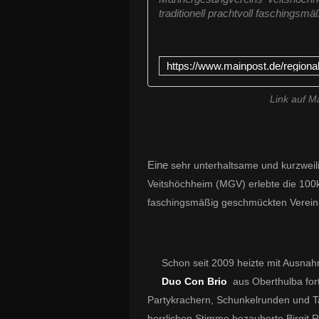
traditionell prachtvoll faschingsm
Link auf M
Eine
sehr unterhaltsame und kurzwei
Veitshöchheim (MGV) erlebte die 100k
faschingsmäßig geschmückten Verein
Schon seit 2009 heizte mit Ausna
Duo Con Brio
aus Oberthulba for
Partykrachern, Schunkelrunden und 
herrlichen Stimme bezauberte Birgit R