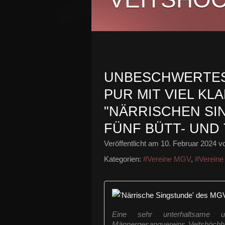
UNBESCHWERTES
PUR MIT VIEL KL
"NÄRRISCHEN SI
FÜNF BÜTT- UND
Veröffentlicht am
10. Februar 2024
vo
Kategorien:
#Vereine MGV
,
#Verein
Eine sehr unterhaltsame un
Männergesangvereins Veitshöchh