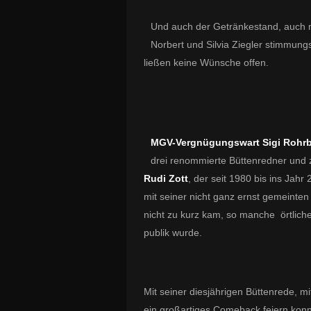
Und auch der Getränkestand, auch 
Norbert und Silvia Ziegler stimmungsv
ließen keine Wünsche offen.
MGV-Vergnügungswart Sigi Rohr
drei renommierte Büttenredner und z
Rudi Zott
, der seit 1980 bis ins Ja
mit seiner nicht ganz ernst gemeinten
nicht zu kurz kam, so manche örtlich
publik wurde.
Mit seiner diesjährigen Büttenrede, m
ein großartiges Comeback feiern konn