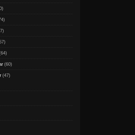
0)
74)
7)
57)
(64)
ar
(60)
r
(47)