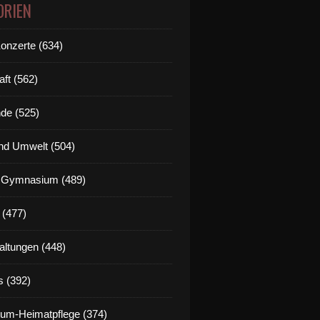
ORIEN
Konzerte (634)
aft (562)
de (525)
nd Umwelt (504)
g Gymnasium (489)
 (477)
altungen (448)
s (392)
um-Heimatpflege (374)