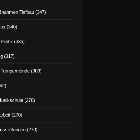
nahmen Tiefbau (347)
us (340)
Politik (335)
g (317)
 Turngemeinde (303)
92)
Musikschule (278)
rbeit (270)
Ausstellungen (270)