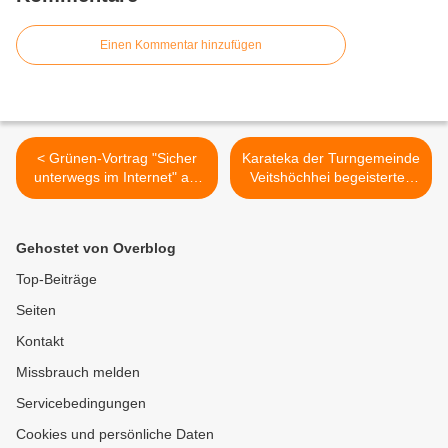
Einen Kommentar hinzufügen
< Grünen-Vortrag "Sicher
Karateka der Turngemeinde
unterwegs im Internet" am
Veitshöchhei begeisterten
22.11.23 im
bei Karate-Wettstreit >
Veitshöchheimer
Rathaussaal fällt aus
Gehostet von Overblog
Top-Beiträge
Seiten
Kontakt
Missbrauch melden
Servicebedingungen
Cookies und persönliche Daten