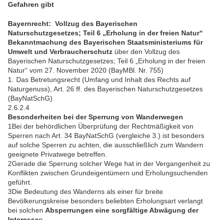
Gefahren gibt
Bayernrecht: Vollzug des Bayerischen
Naturschutzgesetzes; Teil 6 „Erholung in der freien Natur“
Bekanntmachung des Bayerischen Staatsministeriums für
Umwelt und Verbraucherschutz
über den Vollzug des
Bayerischen Naturschutzgesetzes; Teil 6 „Erholung in der freien
Natur“ vom 27. November 2020 (BayMBl. Nr. 755)
1.
Das Betretungsrecht (Umfang und Inhalt des Rechts auf
Naturgenuss), Art. 26 ff. des Bayerischen Naturschutzgesetzes
(BayNatSchG)
2.6.2.4
Besonderheiten bei der Sperrung von Wanderwegen
1Bei der behördlichen Überprüfung der Rechtmäßigkeit von
Sperren nach Art. 34 BayNatSchG (vergleiche 3.) ist besonders
auf solche Sperren zu achten, die ausschließlich zum Wandern
geeignete Privatwege betreffen.
2Gerade die Sperrung solcher Wege hat in der Vergangenheit zu
Konflikten zwischen Grundeigentümern und Erholungsuchenden
geführt.
3Die Bedeutung des Wanderns als einer für breite
Bevölkerungskreise besonders beliebten Erholungsart verlangt
bei solchen
Absperrungen eine sorgfältige Abwägung der
Interesse
n.