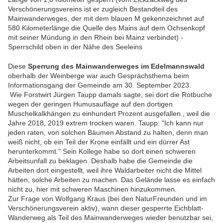
Verschönerungsvereins ist er zugleich Bestandteil des
Mainwanderweges, der mit dem blauen M gekennzeichnet auf
580 Kilometerlänge die Quelle des Mains auf dem Ochsenkopf
mit seiner Mündung in den Rhein bei Mainz verbindet) -
Sperrschild oben in der Nähe des Seeleins
Diese
Sperrung des Mainwanderweges im Edelmannswald
oberhalb der Weinberge war auch Gesprächsthema beim
Informationsgang der Gemeinde am 30. September 2023.
Wie Forstwirt Jürgen Taupp damals sagte, sei dort die Rotbuche
wegen der geringen Humusauflage auf den dortigen
Muschelkalkhängen zu einhundert Prozent ausgefallen , weil die
Jahre 2018, 2019 extrem trocken waren. Taupp: "Ich kann nur
jeden raten, von solchen Bäumen Abstand zu halten, denn man
weiß nicht, ob ein Teil der Krone einfällt und ein dürrer Ast
herunterkommt." Sein Kollege habe so dort einen schweren
Arbeitsunfall zu beklagen. Deshalb habe die Gemeinde die
Arbeiten dort eingestellt, weil ihre Waldarbeiter nicht die Mittel
hätten, solche Arbeiten zu machen. Das Gelände lasse es einfach
nicht zu, hier mit schweren Maschinen hinzukommen.
Zur Frage von Wolfgang Kraus (bei den NaturFreunden und im
Verschönerungsverein aktiv), wann dieser gesperrte Eichblatt-
Wanderweg als Teil des Mainwanderweges wieder benutzbar sei,