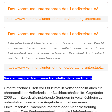
Das Kommunalunternehmen des Landkreises Würzburg | Genussbuch für Seniorinnen und Senioren
https://www.kommunalunternehmen.de/beratung-unterstuetzung/genusstisch/2987.Genussbuch-2023-in-neuer-Aufmachung-und-mit-zusaetzlichen-Freizeittipps.html
Das Kommunalunternehmen des Landkreises Würzburg | Pflege-Info-Café
Pflegebedürftig! Meistens kommt das erst mit ganzer Wucht
in unser Leben, wenn wir selbst oder jemand im
Bekanntenkreis mit einer schweren Krankheit konfrontiert
werden. Auf einmal tauchen viele ...
https://www.kommunalunternehmen.de/beratung-unterstuetzung/pflege-info-caf/2197.Unser-Pflege-Info-Cafe.html
Vorstellung der Nachbarschaftshilfe Veitshöchheim
Unterstützende Hilfen vor Ort leistet in Veitshöchheim auch ein
ehrenamtlicher Helferkreis der Nachbarschaftshilfe.
Gegründet
2008 zum Zweck alleinstehende Senioren in
Veitshöchheim zu
unterstützen, wurden die Angebote schnell
um einen
Einkaufsservice, Nachhilfeunterricht oder
Kinderbetreuung
erweitert.
Zum Seniorennachmittag in die Mainfrankensäle