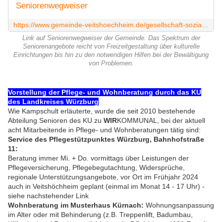
Seniorenwegweiser
https://www.gemeinde-veitshoechheim.de/gesellschaft-soziales/familien-senioren/senioren/seniorenwegweiser/seniorenwegweiser
Link auf Seniorenwegweiser der Gemeinde. Das Spektrum der
Seniorenangebote reicht von Freizeitgestaltung über kulturelle
Einrichtungen bis hin zu den notwendigen Hilfen bei der Bewältigung
von Problemen.
Vorstellung der Pflege- und Wohnberatung durch das KU
des Landkreises Würzburg
Wie Kampschult erläuterte, wurde die seit 2010 bestehende
Abteilung Senioren des KU zu
WIR
KOMMUNAL, bei der aktuell
acht Mitarbeitende in Pflege- und Wohnberatungen tätig sind:
Service des Pflegestützpunktes Würzburg, Bahnhofstraße
11:
Beratung immer Mi. + Do. vormittags über Leistungen der
Pflegeversicherung, Pflegebegutachtung, Widersprüche,
regionale Unterstützungsangebote, vor Ort im Frühjahr 2024
auch in Veitshöchheim geplant (einmal im Monat 14 - 17 Uhr) -
siehe nachstehender Link
Wohnberatung im Musterhaus Kürnach:
Wohnungsanpassung
im Alter oder mit Behinderung (z.B. Treppenlift, Badumbau,