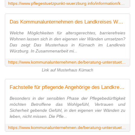
https://www.pflegestuetzpunkt-wuerzburg.info/information/kontakt/2150.So-erreichen-Sie-den-Pflegestuetzpunkt-Wuerzburg.html
Das Kommunalunternehmen des Landkreises Würzburg | Musterhaus
Welche Möglichkeiten für altersgerechtes, barrierefreies
Wohnen lassen sich in den eigenen vier Wänden umsetzen?
Das zeigt Das Musterhaus in Kürnach im Landkreis
Würzburg. In Zusammenarbeit mi...
https://www.kommunalunternehmen.de/beratung-unterstuetzung/musterhaus/3105.Musterhaus-Kuernach.html
Link auf Musterhaus Kürnach
Fachstelle für pflegende Angehörige des Landkreises Würzburg
Besonders in der sensiblen Phase der Pflegebedürftigkeit
möchten Betroffene das Wohlgefühl, Vertrauen und
Sicherheit gebende Gefühl, in den eigenen vier Wänden zu
leben, nicht missen. Die Pfle...
https://www.kommunalunternehmen.de/beratung-unterstuetzung/fachstelle-fr-pflegende-angehrige/2173.Fachstelle-fuer-pflegende-Angehoerige-des-Landkreises-Wuerzburg.html