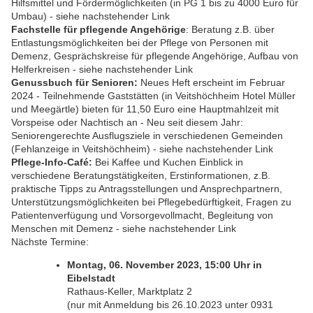
Hilfsmittel und Fördermöglichkeiten (in PG 1 bis zu 4000 Euro für
Umbau) - siehe nachstehender Link
Fachstelle für pflegende Angehörige
: Beratung z.B. über
Entlastungsmöglichkeiten bei der Pflege von Personen mit
Demenz, Gesprächskreise für pflegende Angehörige, Aufbau von
Helferkreisen - siehe nachstehender Link
Genussbuch für Senioren:
Neues Heft erscheint im Februar
2024 - Teilnehmende Gaststätten (in Veitshöchheim Hotel Müller
und Meegärtle) bieten für 11,50 Euro eine Hauptmahlzeit mit
Vorspeise oder Nachtisch an - Neu seit diesem Jahr:
Seniorengerechte Ausflugsziele in verschiedenen Gemeinden
(Fehlanzeige in Veitshöchheim) - siehe nachstehender Link
Pflege-Info-Caf
é:
Bei Kaffee und Kuchen Einblick in
verschiedene Beratungstätigkeiten, Erstinformationen, z.B.
praktische Tipps zu Antragsstellungen und Ansprechpartnern,
Unterstützungsmöglichkeiten bei Pflegebedürftigkeit, Fragen zu
Patientenverfügung und Vorsorgevollmacht, Begleitung von
Menschen mit Demenz
- siehe nachstehender Link
Nächste Termine:
Montag, 06. November 2023, 15:00 Uhr in
Eibelstadt
Rathaus-Keller, Marktplatz 2
(nur mit Anmeldung bis 26.10.2023 unter 0931