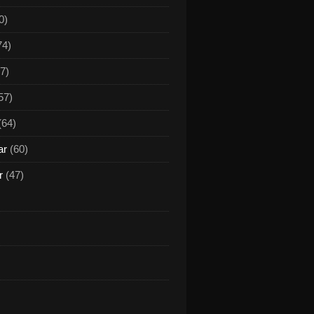
0)
74)
7)
57)
(64)
ar
(60)
r
(47)