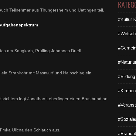
KATEG
auch Teilnehmer aus Thüngersheim und Uettingen teil.
#Kultur 
Aufgabenspektrum
#Wirtsch
#Gemein
fes am Saugkorb, Prüfling Johannes Duell
#Natur u
 ein Strahlrohr mit Mastwurf und Halbschlag ein.
#Bildun
#Kirchen
dsrichters legt Jonathan Leberfinger einen Brustbund an.
#Veranst
#Soziale
t Timka Ulicna den Schlauch aus.
#Braucht