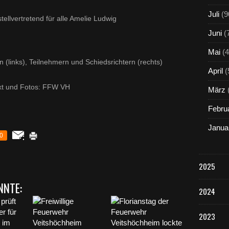
Juli
(9
stellvertretend für alle Amelie Ludwig
Juni
(
Mai
(4
n (links), Teilnehmern und Schiedsrichtern (rechts)
April
(
xt und Fotos: FFW VH
März
Febru
Janua
0
2025
NNTE:
2024
2023