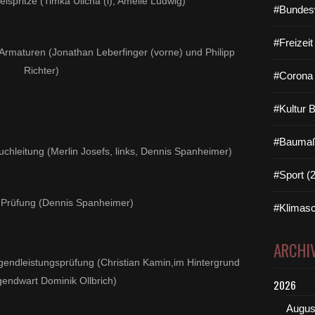
lspritze (Timka Ulicna (l), Amelie Ludwig)
#Bundes
#Freizei
rmaturen (Jonathan Leberfinger (vorne) und Philipp
Richter)
#Corona 
#Kultur 
#Baumaß
chleitung (Merlin Josefs, links, Dennis Spanheimer)
#Sport (
he Prüfung (Dennis Spanheimer)
#Klimasc
ARCHI
endleistungsprüfung (Christian Kamin,im Hintergrund
gendwart Dominik Ollbrich)
2026
Augus