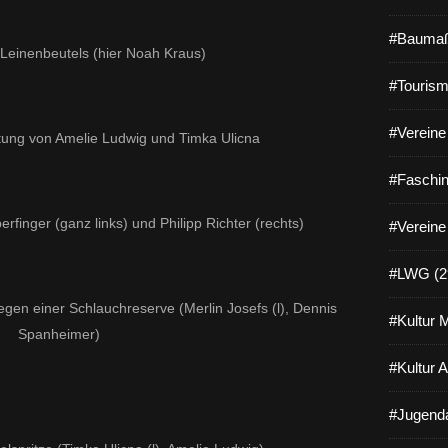
#Baumaß
Leinenbeutels (hier Noah Kraus)
#Tourism
#Vereine 
tung von Amelie Ludwig und Timka Ulicna
#Faschin
rfinger (ganz links) und Philipp Richter (rechts)
#Vereine
#LWG (2
egen einer Schlauchreserve (Merlin Josefs (l), Dennis
#Kultur 
Spanheimer)
#Kultur 
#Jugenda