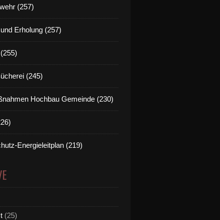
wehr (257)
t und Erholung (257)
(255)
Bücherei (245)
nahmen Hochbau Gemeinde (230)
226)
hutz-Energieleitplan (219)
VE
t
(25)