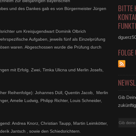
hheim zur diesjährigen bayerischen
BITTE 
obes und des Dankes gab es von Bürgermeister Jürgen
KONTA
FUNKTI
dsrichter um Kreisjugendwart Dominik Olbrich
dguerz5
ehrspezifische Aufgaben, jeweils fünf als Einzelprüfung
 lösen waren. Abgeschossen wurde die Prüfung durch
FOLGE
ngen mit Erfolg. Zwei, Timka Ulicna und Merlin Josefs,
NEWSL
ischer Reihenfolge): Johannes Düll, Quentin Jacob, Merlin
Gib Dein
ger, Amelie Ludwig, Philipp Richter, Louis Schneider,
zukünftig
.
E-
gend: Andrea Knorz, Christian Taupp, Martin Leimkötter,
Mail
erik Jantsch , sowie den Schiedsrichtern.