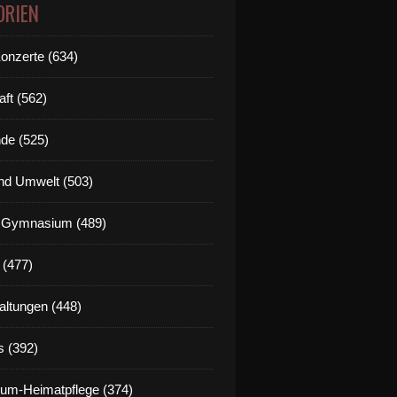
ORIEN
Konzerte (634)
aft (562)
de (525)
nd Umwelt (503)
g Gymnasium (489)
 (477)
altungen (448)
s (392)
um-Heimatpflege (374)