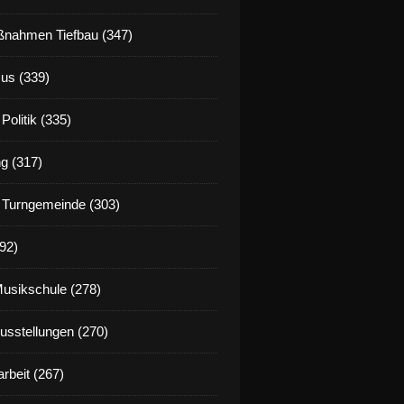
nahmen Tiefbau (347)
us (339)
Politik (335)
g (317)
 Turngemeinde (303)
92)
Musikschule (278)
Ausstellungen (270)
rbeit (267)