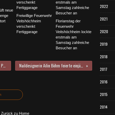
2022
üft neue
 enge
Freiwillige Feuerwehr
2021
tort
Veitshöchheim
Florianstag der
verschenkt
Feuerwehr
2020
Fertiggarage
Veitshöchheim lockte
erstmals am
Samstag zahlreiche
2019
Besucher an
2018
Unterhaltsames und informatives Programm für 250 Gäste beim Seniorennachmittag in den Mainfrankensälen
Naildesignerin Ailin Böhm feierte einjähriges Praxisjubiläum ihrer "Nageloase" in der Veitshöchheimer Gartensiedlung
2017
2016
2015
n
2014
Zurück zu Home