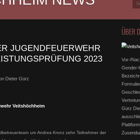
ÜBER 
ER JUGENDFEUERWEHR
EISTUNGSPRÜFUNG 2023
Vor-/Nac
Gender-H
Bezeichn
n Dieter Gürz
Formulie
Geschlec
Vertretun
erwehr Veitshöchheim
Gürz Die
ausschli
Plattform
ndbetreuerteam um Andrea Knorz zehn Teilnehmer der
Zusendun