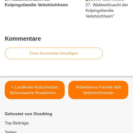
Kolpingsfamilie Veitshöchheim
Kommentare
Einen Kommentar hinzufügen
< Landkreis-Kulturherbst:
Arbeitskreis Familie lädt
Sehenswerte Kreationen in
Veitshöchheimer
Ursula Petersens Galerie
Tauffamilien am 14.10.2023
„GlasTraum" in
in die Kuratie ein >
Veitshöchheim
Gehostet von Overblog
Top-Beiträge
Seiten