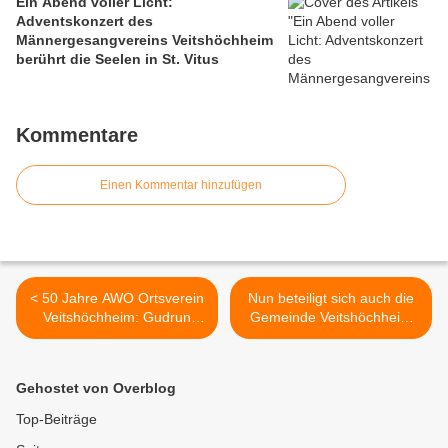
Ein Abend voller Licht:
Adventskonzert des
Männergesangvereins Veitshöchheim
berührt die Seelen in St. Vitus
Kommentare
Einen Kommentar hinzufügen
< 50 Jahre AWO Ortsverein
Nun beteiligt sich auch die
Veitshöchheim: Gudrun
Gemeinde Veitshöchheim
Hoffmeister,
am E-Lastenfahrradverleih
Gründungsmitglied der
im Raum Würzburg -
Elterninitiative 73 blickt auf
„Draht-E-sel Roman“ heißt
Gehostet von Overblog
die Anfänge zurück
das für 7900 Euro
angeschaffte Vehicle >
Top-Beiträge