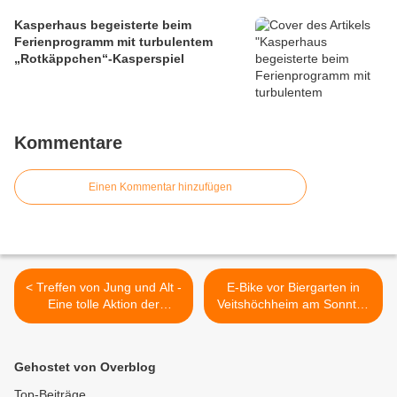
Kasperhaus begeisterte beim
Ferienprogramm mit turbulentem
„Rotkäppchen“-Kasperspiel
Kommentare
Einen Kommentar hinzufügen
< Treffen von Jung und Alt -
E-Bike vor Biergarten in
Eine tolle Aktion der
Veitshöchheim am Sonntag
Schulkinder des
entwendet - Pressebericht
Bilhildiskindergartens aus
der PI Würzburg-Land vom
ihrem Ferienprogramm
11.09.2023 >
Gehostet von Overblog
Top-Beiträge