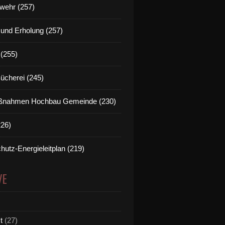
wehr (257)
t und Erholung (257)
(255)
Bücherei (245)
nahmen Hochbau Gemeinde (230)
226)
hutz-Energieleitplan (219)
VE
t
(27)