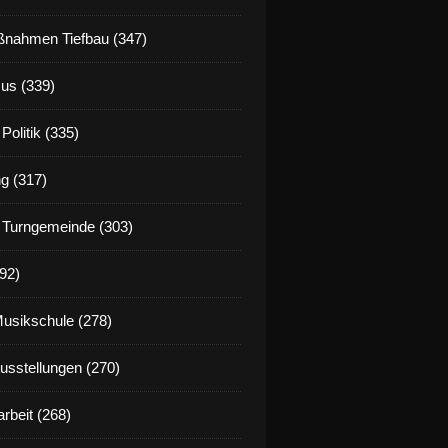
nahmen Tiefbau (347)
us (339)
Politik (335)
g (317)
 Turngemeinde (303)
92)
Musikschule (278)
Ausstellungen (270)
rbeit (268)