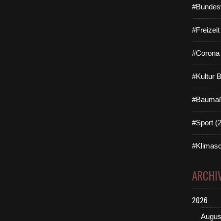
#Bundes
#Freizei
#Corona 
#Kultur 
#Baumaß
#Sport (
#Klimasc
ARCHI
2026
Augus