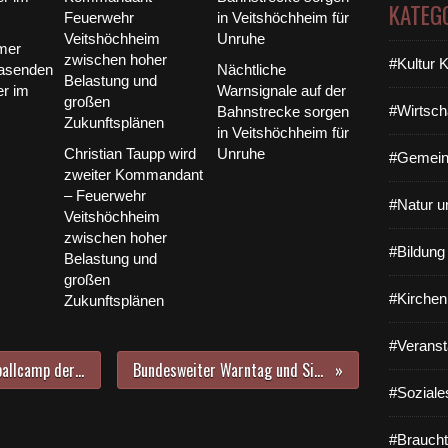
KATEG
mer
#Kultur 
rasenden
Nächtliche
er im
Warnsignale auf der
#Wirtsch
Bahnstrecke sorgen
in Veitshöchheim für
Christian Taupp wird
Unruhe
#Gemein
zweiter Kommandant
– Feuerwehr
#Natur u
Veitshöchheim
zwischen hoher
#Bildun
Belastung und
großen
#Kirchen
Zukunftsplänen
#Veranst
Knapp 100 Kinder beim 4. Basketballcamp der Turngemeinde in Veitshöchheim in der letzten Ferienwoche
Bundesweiter Warntag und Sirenenprobealarm am 14. September 2023
#Soziale
#Braucht