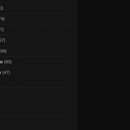
0)
74)
7)
57)
(64)
ar
(60)
r
(47)