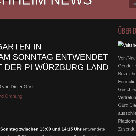
ÜBER 
GARTEN IN
 AM SONNTAG ENTWENDET
Vor-/Nac
T DER PI WÜRZBURG-LAND
Gender-H
Bezeichn
Formulie
3
von Dieter Gürz
Geschlec
und Ordnung
Vertretun
Gürz Die
ausschli
Plattform
Zusendun
m
Sonntag zwischen 13:00 und 14:15 Uhr
entwendete