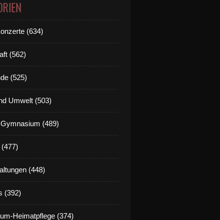
ORIEN
Konzerte (634)
aft (562)
de (525)
nd Umwelt (503)
g Gymnasium (489)
 (477)
altungen (448)
s (392)
um-Heimatpflege (374)