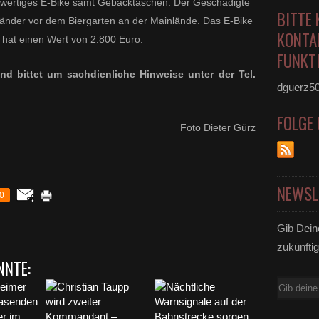
euwertiges E-Bike samt Gebäcktaschen. Der Geschädigte
BITTE 
tänder vor dem Biergarten an der Mainlände. Das E-Bike
KONTA
 hat einen Wert von 2.800 Euro.
FUNKTI
nd bittet um sachdienliche Hinweise unter der Tel.
dguerz5
FOLGE
Foto Dieter Gürz
NEWSL
0
Gib Dein
zukünftig
NNTE:
E-
Mail