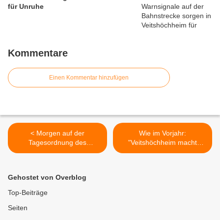
für Unruhe
Kommentare
Einen Kommentar hinzufügen
< Morgen auf der
Wie im Vorjahr:
Tagesordnung des
"Veitshöchheim macht
Gemeinderates:
Musik" am 15./16. Juli 2023
"Umbenennung der
mit einer vielfältigen
Nikolaus-Fey-Straße in
Livemusik an acht
Gehostet von Overblog
Veitshöchheim"
verschiedenen Standorten
>
Top-Beiträge
Seiten