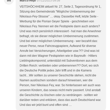
Marco Hepf
07/11/2023 09:08
VEITSHÖCHHEIM aktuell Nr. 27, Seite 2, Tagesordnung Nr 1,
Sitzung des Gemeinderats "Mögliche Umbenennung der
Nikolaus-Fey-Strasse" .... okay. Dasselbe Heft, letzte Seite -
Werbung für die Florian Geyer Spiele - geschrieben von
Nikolaus Fey. Nennen wir die Festspiele dann auch anders?
Und was mich persönlich interessiert - hat man die Anwohner
befragt, ob sie dieser möglichen Umbennenung zustimmen.
Und bei einer möglichen Umbennenung - wer bezahlt das:
neuer Perso, neue Fahrzeugpapiere, Aufwand für diverse
Anrufe bei Versicherungen, Arbeitgeber usw.?!? Und was ist
dann mit den Wagner Festspielen wie in Bayreuth - Hitlers
Lieblingskomponist; unterstützt mit Subventionen aus dem
Dritten Reich: verbieten oder umbenennen?!? Dort, wo sich
die Deutsche Politik jedes Jahr trifft und in die Kamera
lacht....Wir sollten zu unserer Geschichte stehen, nicht die
Namen auslöschen sondern darauf hinweisen, wer die
Person, hier Nikolaus Fey, war. So hinterlassen wir auch was
unseren Kindern, das sowas nicht mehr passiert. Und anstatt
die Geschichte zu löschen oder zu verdrängen - sollten wir
darüber reden und erklären, dass das auch Deutschland war.
Und das wir jetzt bunt und offen sind ....