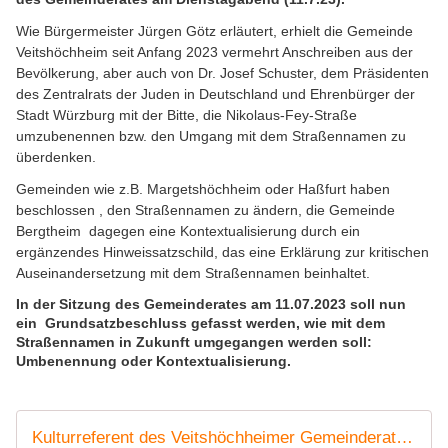
Wie Bürgermeister Jürgen Götz erläutert, erhielt die Gemeinde
Veitshöchheim seit Anfang 2023 vermehrt Anschreiben aus der
Bevölkerung, aber auch von Dr. Josef Schuster, dem Präsidenten
des Zentralrats der Juden in Deutschland und Ehrenbürger der
Stadt Würzburg mit der Bitte, die Nikolaus-Fey-Straße
umzubenennen bzw. den Umgang mit dem Straßennamen zu
überdenken.
Gemeinden wie z.B. Margetshöchheim oder Haßfurt haben
beschlossen , den Straßennamen zu ändern, die Gemeinde
Bergtheim dagegen eine Kontextualisierung durch ein
ergänzendes Hinweissatzschild, das eine Erklärung zur kritischen
Auseinandersetzung mit dem Straßennamen beinhaltet.
In der Sitzung des Gemeinderates am
11.07.2023
soll nun
ein Grundsatzbeschluss gefasst werden, wie mit dem
Straßennamen in Zukunft umgegangen werden soll:
Umbenennung oder Kontextualisierung.
Kulturreferent des Veitshöchheimer Gemeinderates: NIKOLAUS FEY eignet sich nicht als Namenspatron für eine Straße - Dazu auch die Meinung von Marc Zenner - Veitshöchheim News