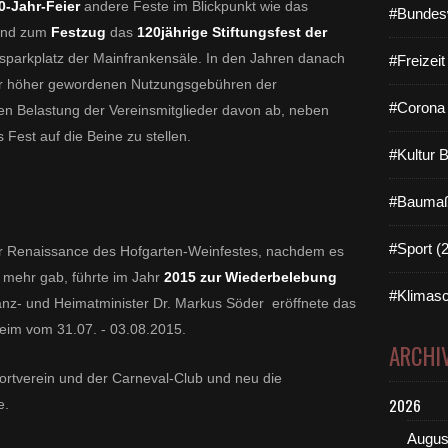
-Jahr-Feier
andere Feste im Blickpunkt wie das
#Bundes
 und zum
Festzug
das
120jährige Stiftungsfest der
parkplatz der Mainfrankensäle. In den Jahren danach
#Freizei
er höher gewordenen Nutzungsgebühren der
#Corona 
n Belastung der Vereinsmitglieder davon ab, neben
 Fest auf die Beine zu stellen.
#Kultur 
#Baumaß
#Sport (
 Renaissance des Hofgarten-Weinfestes, nachdem es
ht mehr gab, führte im Jahr
2015 zur Wiederbelebung
#Klimasc
anz- und Heimatminister Dr. Markus Söder eröffnete das
eim vom 31.07. - 03.08.2015.
ARCHI
ortverein und der Carneval-Club und neu die
2026
e.
Augus