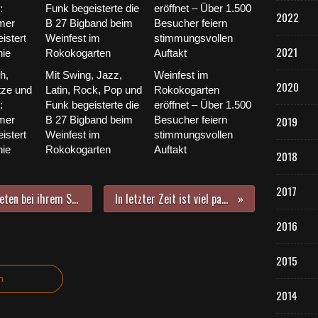
2022
2021
h,
Mit Swing, Jazz,
Weinfest im
2020
ze und
Latin, Rock, Pop und
Rokokogarten
:
Funk begeisterte die
eröffnet – Über 1.500
mer
B 27 Bigband beim
Besucher feiern
2019
istert
Weinfest im
stimmungsvollen
nie
Rokokogarten
Auftakt
2018
2017
Veitshöchheimer Club-Fans spendeten bei ihrem Sommerfest 500 Euro dem Förderkreis der Sing- und Musikschule
In letzter Zeit ist viel passiert im Jugendbasketball der TGV!
2016
2015
n
2014