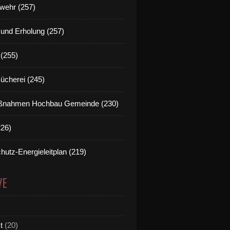
wehr (257)
t und Erholung (257)
(255)
Bücherei (245)
nahmen Hochbau Gemeinde (230)
226)
hutz-Energieleitplan (219)
VE
t
(20)