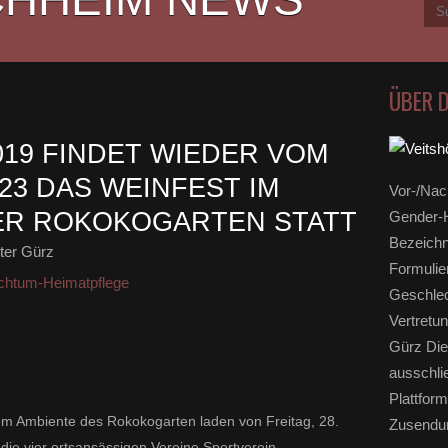
ÜBER 
019 FINDET WIEDER VOM
2023 DAS WEINFEST IM
Vor-/Nac
ER ROKOKOGARTEN STATT
Gender-H
Bezeichn
ter Gürz
Formulie
chtum-Heimatpflege
Geschlec
Vertretun
Gürz Die
ausschli
Plattform
em Ambiente des Rokokogarten laden von Freitag, 28.
Zusendun
 die vier ortsansässigen Vereine Sportverein,