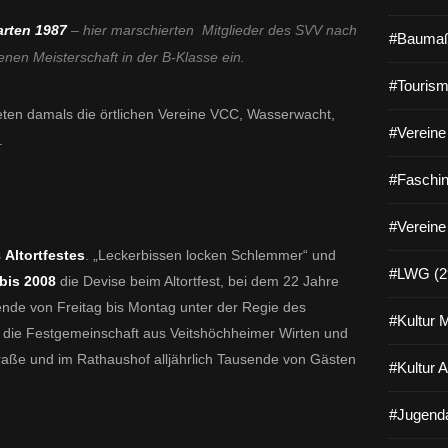
arten 1987
– hier marschierten Mitglieder des SVV nach
#Baumaß
en Meisterschaft in der B-Klasse ein.
#Tourism
eten damals die örtlichen Vereine VCC, Wasserwacht,
#Vereine 
.
#Faschin
#Vereine
s
Altortfestes
. „Leckerbissen locken Schlemmer“ und
#LWG (2
bis
2008
die Devise beim Altortfest, bei dem 22 Jahre
de von Freitag bis Montag unter der Regie des
#Kultur 
die Festgemeinschaft aus Veitshöchheimer Wirten und
straße und im Rathaushof alljährlich Tausende von Gästen
#Kultur 
#Jugenda