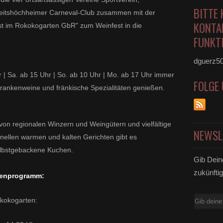
BITTE 
eitshöchheimer Carneval-Club zusammen mit der
KONTA
t im Rokokogarten GbR" zum Weinfest in die
FUNKTI
dguerz5
 | Sa. ab 15 Uhr | So. ab 10 Uhr | Mo. ab 17 Uhr immer
FOLGE
rankenweine und fränkische Spezialitäten genießen.
n regionalen Winzern und Weingütern und vielfältige
NEWSL
onellen warmen und kalten Gerichten gibt es
elbstgebackene Kuchen.
Gib Dein
zukünftig
menprogramm:
E-
kokogarten:
Mail