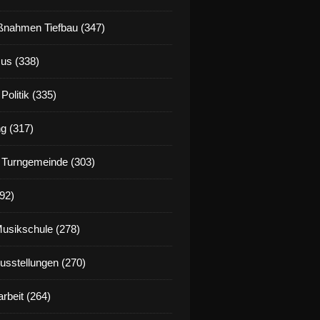
nahmen Tiefbau (347)
us (338)
Politik (335)
g (317)
 Turngemeinde (303)
92)
Musikschule (278)
Ausstellungen (270)
rbeit (264)