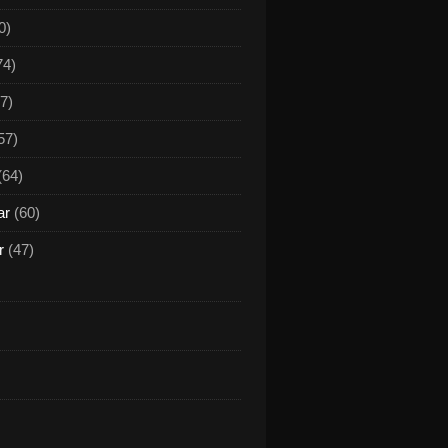
0)
74)
7)
57)
(64)
ar
(60)
r
(47)