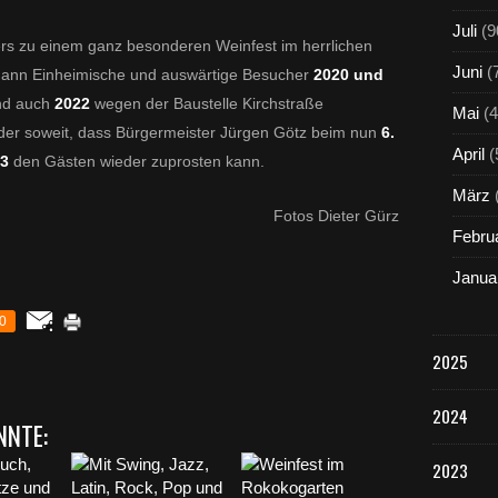
Juli
(9
ers zu einem ganz besonderen Weinfest im herrlichen
Juni
(
dann Einheimische und auswärtige Besucher
2020 und
nd auch
2022
wegen der Baustelle Kirchstraße
Mai
(4
ieder soweit, dass Bürgermeister Jürgen Götz beim nun
6.
April
(
23
den Gästen wieder zuprosten kann.
März
Fotos Dieter Gürz
Febru
Janua
0
2025
2024
NNTE:
2023