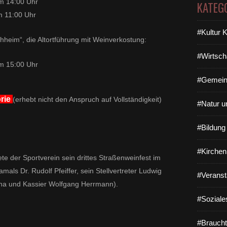
um 14:00 Uhr
KATEG
m 11:00 Uhr
#Kultur 
heim“, die Altortführung mit Weinverkostung:
#Wirtsch
023 um 15:00 Uhr
#Gemein
orie
(erhebt nicht den Anspruch auf Vollständigkeit)
#Natur u
#Bildun
#Kirchen
te der Sportverein sein drittes Straßenweinfest im
als Dr. Rudolf Pfeiffer, sein Stellvertreter Ludwig
#Veranst
cha und Kassier Wolfgang Herrmann).
#Soziale
#Braucht