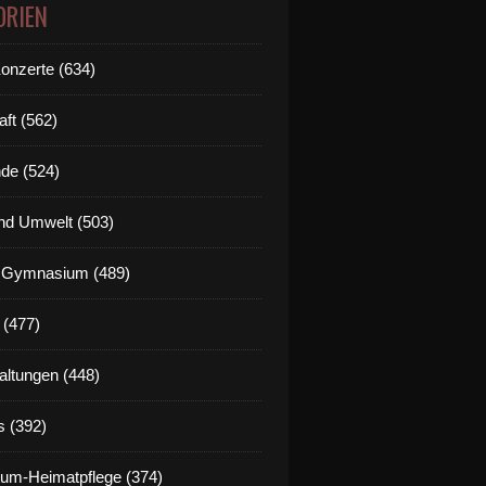
ORIEN
Konzerte (634)
aft (562)
de (524)
nd Umwelt (503)
g Gymnasium (489)
 (477)
altungen (448)
s (392)
um-Heimatpflege (374)