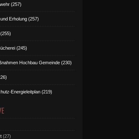
wehr (257)
t und Erholung (257)
(255)
Bücherei (245)
nahmen Hochbau Gemeinde (230)
226)
hutz-Energieleitplan (219)
VE
t
(27)