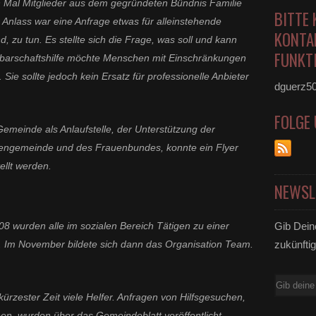
n Mal Mitglieder aus dem gegründeten Bündnis Familie
BITTE 
Anlass war eine Anfrage etwas für alleinstehende
KONTA
d, zu tun. Es stellte sich die Frage, was soll und kann
FUNKTI
chbarschaftshilfe möchte Menschen mit Einschränkungen
 Sie sollte jedoch kein Ersatz für professionelle Anbieter
dguerz5
FOLGE
emeinde als Anlaufstelle, der Unterstützung der
hengemeinde und des Frauenbundes, konnte ein Flyer
ellt werden.
NEWSL
8 wurden alle im sozialen Bereich Tätigen zu einer
Gib Dein
. Im November bildete sich dann das Organisation Team.
zukünftig
E-
ürzester Zeit viele Helfer. Anfragen von Hilfsgesuchen,
Mail
nnen, wurden über das Gemeindeblatt veröffentlicht.