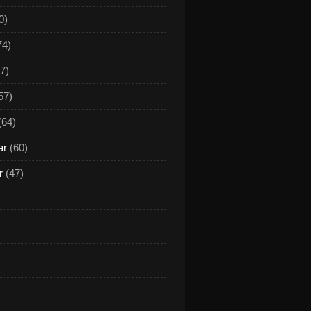
0)
74)
7)
57)
(64)
ar
(60)
r
(47)