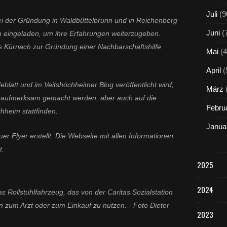
Juli
(9
ei der Gründung in Waldbüttelbrunn und in Reichenberg
Juni
(
m eingeladen, um ihre Erfahrungen weiterzugeben.
s Kürnach zur Gründung einer Nachbarschaftshilfe
Mai
(4
April
(
blatt und im Veitshöchheimer Blog veröffentlicht wird,
März
n aufmerksam gemacht werden, aber auch auf die
Febru
hheim stattfinden:
Janua
r Flyer erstellt. Die Webseite mit allen Informationen
t.
2025
2024
s Rollstuhlfahrzeug, das von der Caritas Sozialstation
ten zum Arzt oder zum Einkauf zu nutzen.
- Foto Dieter
2023