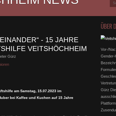
ÜBER 
INANDER“ - 15 JAHRE
SHILFE VEITSHÖCHHEIM
Vor-/Nac
Gender-H
eter Gürz
Bezeichn
ioren
Formulie
Geschlec
Vertretun
Gürz Die
ftshilfe am Samstag, 15.07.2023 im
ausschli
uber bei Kaffee und Kuchen auf 15 Jahre
Plattform
Zusendun