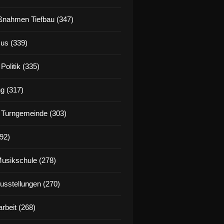
nahmen Tiefbau (347)
us (339)
Politik (335)
g (317)
 Turngemeinde (303)
92)
Musikschule (278)
Ausstellungen (270)
rbeit (268)