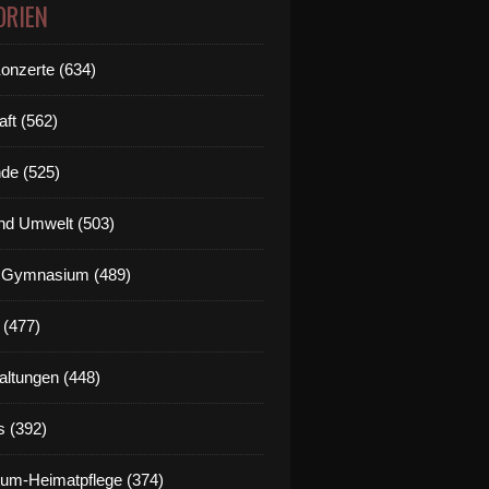
ORIEN
Konzerte (634)
aft (562)
de (525)
nd Umwelt (503)
g Gymnasium (489)
 (477)
altungen (448)
s (392)
um-Heimatpflege (374)