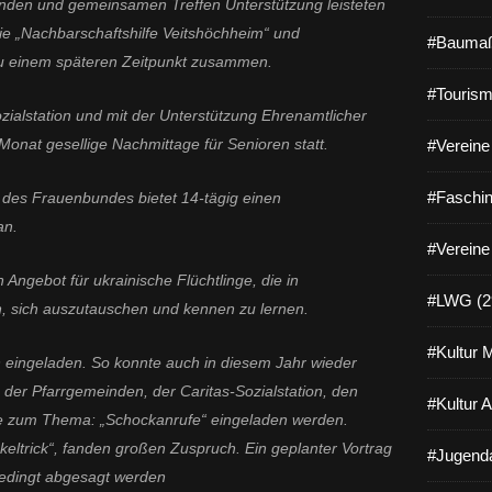
penden und gemeinsamen Treffen Unterstützung leisteten
 die „Nachbarschaftshilfe Veitshöchheim“ und
#Baumaß
 zu einem späteren Zeitpunkt zusammen.
#Tourism
zialstation und mit der Unterstützung Ehrenamtlicher
Monat gesellige Nachmittage für Senioren statt.
#Vereine 
#Faschin
 des Frauenbundes bietet 14-tägig einen
an.
#Vereine
n Angebot für ukrainische Flüchtlinge, die in
#LWG (2
n, sich auszutauschen und kennen zu lernen.
#Kultur 
 eingeladen. So konnte auch in diesem Jahr wieder
 der Pfarrgemeinden, der Caritas-Sozialstation, den
#Kultur 
e zum Thema: „Schockanrufe“ eingeladen werden.
eltrick“, fanden großen Zuspruch. Ein geplanter Vortrag
#Jugenda
bedingt abgesagt werden