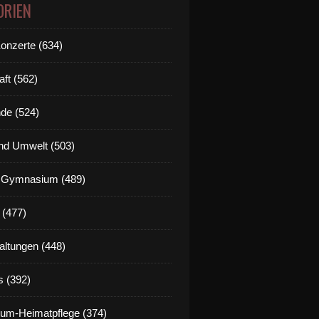
ORIEN
Konzerte (634)
aft (562)
de (524)
nd Umwelt (503)
g Gymnasium (489)
 (477)
altungen (448)
s (392)
um-Heimatpflege (374)