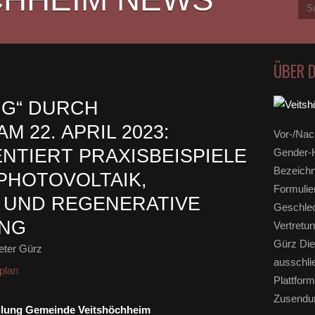
ÜBER 
G“ DURCH
 22. APRIL 2023:
Vor-/Nac
NTIERT PRAXISBEISPIELE
Gender-H
Bezeichn
PHOTOVOLTAIK,
Formulie
 UND REGENERATIVE
Geschlec
NG
Vertretun
Gürz Die
eter Gürz
ausschli
plan
Plattform
Zusendun
ilung Gemeinde Veitshöchheim