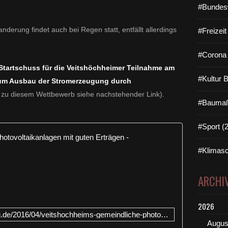
#Bundes
nderung findet auch bei Regen statt, entfällt allerdings
#Freizei
#Corona 
Startschuss für die Veitshöchheimer Teilnahme am
#Kultur 
um Ausbau der Stromerzeugung durch
 zu diesem Wettbewerb siehe nachstehender Link).
#Baumaß
#Sport (
Veitshöchh
#Klimasc
E
r
t
ARCHI
r
a
2026
g
https://www.veitshoechheim-blog.de/2016/04/veitshochheims-gemeindliche-photovoltaikanlagen-mit-guten-ertragen.html
2
Augus
0