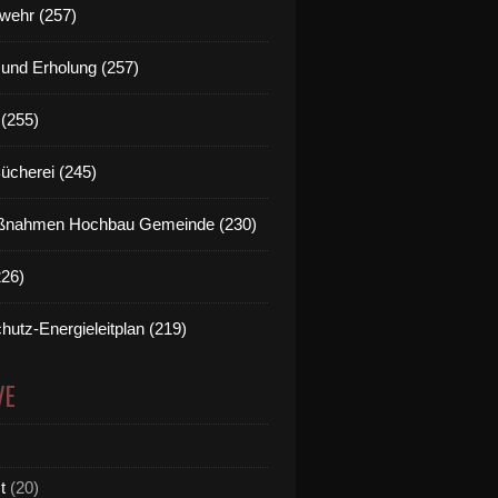
wehr (257)
t und Erholung (257)
(255)
Bücherei (245)
nahmen Hochbau Gemeinde (230)
226)
eims gemeindliche Photovoltaikanlagen mit guten Erträ
hutz-Energieleitplan (219)
VE
t
(20)