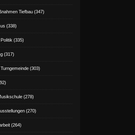
nahmen Tiefbau (347)
us (338)
Politik (335)
g (317)
 Turngemeinde (303)
92)
Musikschule (278)
Ausstellungen (270)
rbeit (264)