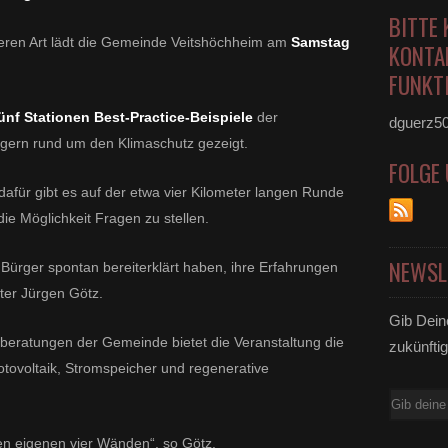
BITTE 
eren Art lädt die Gemeinde Veitshöchheim am
Samstag
KONTA
FUNKTI
ünf Stationen
Best-Practice-Beispiele
der
dguerz5
gern rund um den Klimaschutz gezeigt.
FOLGE
dafür gibt es auf der etwa vier Kilometer langen Runde
ie Möglichkeit Fragen zu stellen.
NEWSL
d Bürger spontan bereiterklärt haben, ihre Erfahrungen
ter Jürgen Götz.
Gib Dein
eberatungen der Gemeinde bietet die Veranstaltung die
zukünftig
otovoltaik, Stromspeicher und regenerative
E-
Mail
 den eigenen vier Wänden“, so Götz.