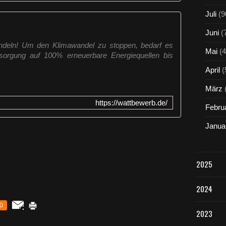
1
Juli
(9
5
d
Juni
(
e
deln! Um den Klimawandel zu stoppen, bedarf es
c
Mai
(4
rsorgung auf 100% erneuerbare Energiequellen bis
k
April
(
t
e
März
r
e
https://wattbewerb.de/
Febru
c
h
Janua
n
e
r
i
2025
s
c
2024
h
S
0
t
2023
r