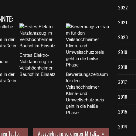
o
2022
m
b
NNTE:
2021
e
d
a
2020
r
f
2019
f
Erstes Elektro-
ü
liche
Nutzfahrzeug im
r
2018
Veitshöchheimer
3
 in der
Bauhof im Einsatz
Bewerbungszeitraum
0
traße in
für den
2017
E
Veitshöchheimer
i
Klima- und
n
2016
Umweltschutzpreis
f
geht in die heiße
a
2015
Phase
m
i
l
2014
i
Gemeinde Veitshöchheim sucht einen Taufpaten für ihr E-Lastenfahrrad, das für einen Euro pro Tag gemietet werden kann
Auszeichnung verdienter Mitglieder im Ehrenamt beim Vdk-Ortsverband Veitshöchheim