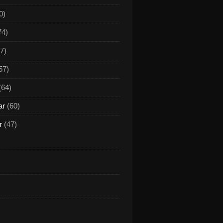
0)
74)
7)
57)
(64)
ar
(60)
r
(47)