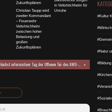
KATEG
in Veitshöchheim für
Christian Taupp wird
Unruhe
zweiter Kommandant
#Kultur 
– Feuerwehr
Veitshöchheim
#Wirtsch
zwischen hoher
Belastung und
#Gemein
großen
Zukunftsplänen
#Natur u
#Bildun
Höchst informativer Tag der Offenen Tür des AWO-Hortes an der Eichendorffschule, den 140 Schulkinder in sieben Gruppen besuchen
#Kirchen
#Veranst
n
#Soziale
2:35
#Braucht