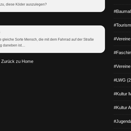
zu, diese Köder auszulegen?
#Baumaß
#Tourism
4
#Vereine 
die gleiche Sorte Mensch, die mit dem Fahrrad auf der Straße
 daneben ist....
#Faschin
Zurück zu Home
#Vereine
#LWG (2
#Kultur 
#Kultur 
#Jugenda