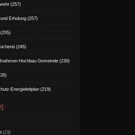
wehr (257)
t und Erholung (257)
(255)
Bücherei (245)
nahmen Hochbau Gemeinde (230)
226)
hutz-Energieleitplan (219)
VE
t
(23)