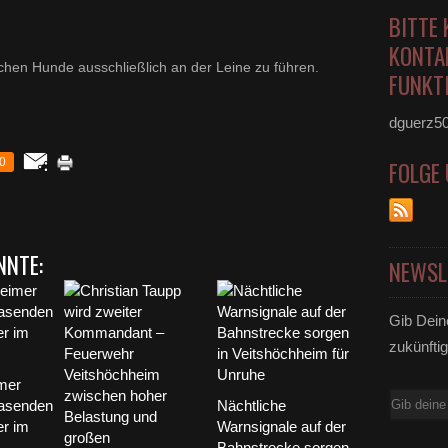
BITTE 
KONTA
chen Hunde ausschließlich an der Leine zu führen.
FUNKTI
dguerz5
0
FOLGE
NNTE:
NEWSL
Gib Dein
zukünftig
mer
E-
rasenden
Nächtliche
Mail
er im
Warnsignale auf der
Bahnstrecke sorgen