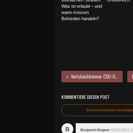
Was ist erlaubt – und
wann müssen
Behörden handeln?
Veitshöchheimer CSU-Ortsverein weiter unter bewährter Führung
KOMMENTIERE DIESEN POST
Einen Kommentar hinzufüge
B
Benjamin Bogner
03/26/2023 1