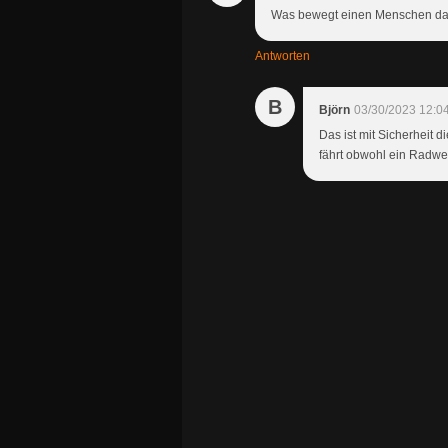
Was bewegt einen Menschen da
Antworten
B
Björn
03/30/2023 12:0
Das ist mit Sicherheit 
fährt obwohl ein Radweg