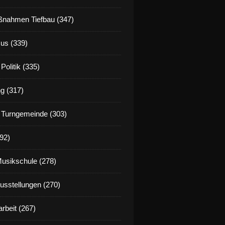
nahmen Tiefbau (347)
us (339)
Politik (335)
g (317)
 Turngemeinde (303)
92)
Musikschule (278)
Ausstellungen (270)
rbeit (267)