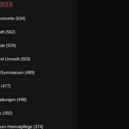
ORIEN
Konzerte (634)
aft (562)
de (524)
nd Umwelt (503)
g Gymnasium (489)
 (477)
altungen (448)
s (392)
um-Heimatpflege (374)