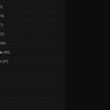
0)
74)
7)
57)
(64)
ar
(60)
r
(47)