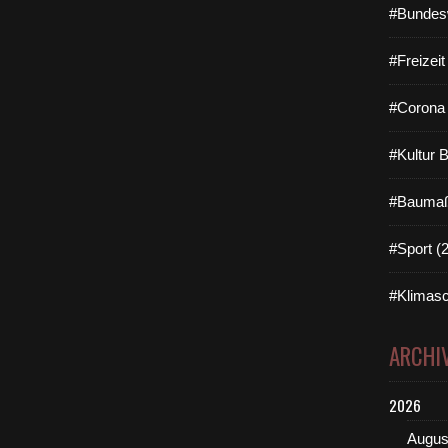
#Bundes
#Freizei
#Corona 
#Kultur 
#Baumaß
#Sport (
#Klimasc
ARCHI
2026
Augus