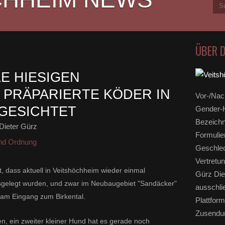
ÜBER 
E HIESIGEN
 PRÄPARIERTE KÖDER IN
Vor-/Nac
GESICHTET
Gender-H
Bezeichn
Dieter Gürz
Formulie
und Ordnung
Geschlec
Vertretun
 dass aktuell in Veitshöchheim wieder einmal
Gürz Die
usgelegt wurden, und zwar im Neubaugebiet "Sandäcker"
ausschli
l am Eingang zum Birkental.
Plattform
Zusendun
n, ein zweiter kleiner Hund hat es gerade noch