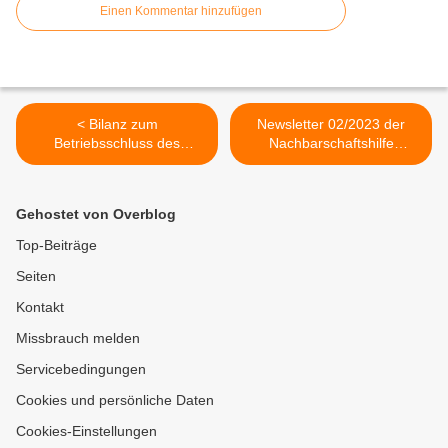
Einen Kommentar hinzufügen
< Bilanz zum
Newsletter 02/2023 der
Betriebsschluss des
Nachbarschaftshilfe
Corona-Testzentrums am
Veitshöchheim >
Hublandplatz -
Pressemitteilung LRA WÜ
Gehostet von Overblog
vom 23.2.2023
Top-Beiträge
Seiten
Kontakt
Missbrauch melden
Servicebedingungen
Cookies und persönliche Daten
Cookies-Einstellungen