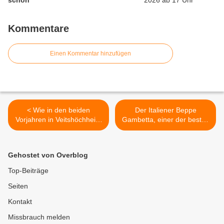
schon
Kommentare
Einen Kommentar hinzufügen
< Wie in den beiden
Der Italiener Beppe
Vorjahren in Veitshöchheim
Gambetta, einer der besten
wieder Alternative
Flatpicker weltweit in der
Martinszugaktion der
akustischen Gitarrenszene,
Kirchengemeinden am 13.
gastiert am 19. November
Gehostet von Overblog
November 2022
2022 zum zehnten Mal im
Veitshöchheimer
Top-Beiträge
Bacchuskeller >
Seiten
Kontakt
Missbrauch melden