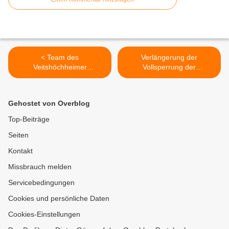
< Team des
Verlängerung der
Veitshöchheimer
Vollsperrung der
Reisebüros am Hofgarten
Günterslebener Straße vom
feierte voller Stolz
14. bis 28. November 2022
zehnjähriges Jubiläum
>
Gehostet von Overblog
Top-Beiträge
Seiten
Kontakt
Missbrauch melden
Servicebedingungen
Cookies und persönliche Daten
Cookies-Einstellungen