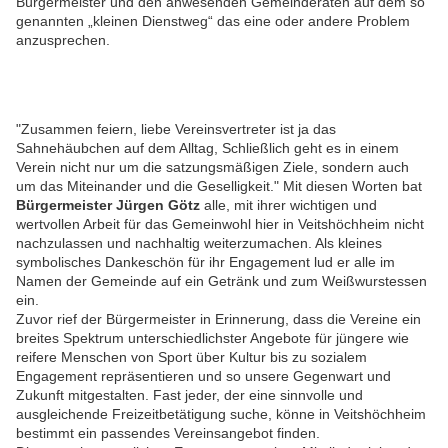
Bürgermeister und den anwesenden Gemeinderäten auf dem so
genannten „kleinen Dienstweg“ das eine oder andere Problem
anzusprechen.
"Zusammen feiern, liebe Vereinsvertreter ist ja das
Sahnehäubchen auf dem Alltag, Schließlich geht es in einem
Verein nicht nur um die satzungsmäßigen Ziele, sondern auch
um das Miteinander und die Geselligkeit." Mit diesen Worten bat
Bürgermeister Jürgen Götz
alle, mit ihrer wichtigen und
wertvollen Arbeit für das Gemeinwohl hier in Veitshöchheim nicht
nachzulassen und nachhaltig weiterzumachen. Als kleines
symbolisches Dankeschön für ihr Engagement lud er alle im
Namen der Gemeinde auf ein Getränk und zum Weißwurstessen
ein.
Zuvor rief der Bürgermeister in Erinnerung, dass die Vereine ein
breites Spektrum unterschiedlichster Angebote für jüngere wie
reifere Menschen von Sport über Kultur bis zu sozialem
Engagement repräsentieren und so unsere Gegenwart und
Zukunft mitgestalten. Fast jeder, der eine sinnvolle und
ausgleichende Freizeitbetätigung suche, könne in Veitshöchheim
bestimmt ein passendes Vereinsangebot finden.