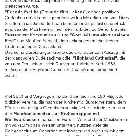
das zum Ausdruck beispielloser Hoffnung und Kraft für viele
Menschen wurde.
"Friends for Life (Freunde fürs Leben)
", diesen positiven
Gedanken drückt das in phantasievollen Melodielinien von Dizzy
Stratford alias Jacob de Haan komponierte optimistische Stück
aus, das der Musikverein nach den Fürbitten zu Gehör brachte.
Passend zur Kommunion erklang
"Gott lädt uns ein zu seinem
Fest"
von Manfred Siebald, dem bekanntesten christlichen
Liedermacher in Deutschland.
Und seine Darbietungen krönte das Orchester zum Auszug mit
der klangvollen Dudelsackmelodie
"Highland Cathedral"
, die
von den Deutschen Ulrich Roever und Michael Korb 1982
anlässlich der Highland Games in Deutschland komponiert
wurde.
Viel Spaß und Vergnügen hatten dann die rund 150 Mitglieder
örtlicher Vereine, die nach der Kirche mit Bürgermeistern, dem
Pfarrer und einigen Gemeinderatsmitgliedern wieder zurück zu
den
Mainfrankensälen
zum
Frühschoppen mit
Weißwurstessen
marschiert waren. Während der Musikverein
mit volkstümlichen Weisen unterhielt, nutzten viele die
Gelegenheit zum Gespräch miteinander und auch um mit dem