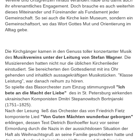
Vereine und Ortsgrenzen hinaus verändert habe und damit auch
ihr ehrenamtliches Engagement. Doch brauche es auch weiterhin
dieses Miteinander und Füreinander als Fundament jeder
Gemeinschaft. So sei auch die Kirche kein Museum, sondern ein
Gemeinschaftsort, wo das Wort Gottes Mut und Orientierung im
Alltag gebe.
Die Kirchgänger kamen in den Genuss toller konzertanter Musik
des
Musikvereins unter der Leitung von Stefan Wagner
. Die
Musizierenden hatten nicht nur die üblichen Kirchenlieder
einstudiert. Sie bereicherten den Gottesdienst mit ins Ohr
gehenden und inhaltlich aussagekräftigen Musikstücken. "Klasse
Leistung", war danach reihum zu hören.
So spielte das Blasorchester zum Einzug stimmungsvoll
"Ich
bete an die Macht der Liebe"
des
in St. Petersburg wirkenden
ukrainischen Komponisten Dmitri Stepanowitsch Bortnjanski
(1751–1825).
Nach der Lesung ließ das Orchester das von Friedrich Fietz
komponierte Lied
"Von Guten Mächten wunderbar geborgen"
erklingen, dessen Text Dietrich Bonhoeffer kurz vor seiner
Ermordung durch die Nazis in der aussichtslosen Situation der
Haft als Weihnachtsgruß an seine Familie geschrieben hatte und