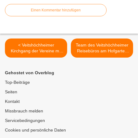
Einen Kommentar hinzufügen
< Veitshöchheimer
Team des Veitshöchheimer
Kirchgang der Vereine mit
Reisebüros am Hofgarten
Frühschoppen in den
feierte voller Stolz
Mainfrankesälen hat seit 36
zehnjähriges Jubiläum >
Jahren Tradition -
Gehostet von Overblog
Neuauflage am Sonntag, 6.
November 2022
Top-Beiträge
Seiten
Kontakt
Missbrauch melden
Servicebedingungen
Cookies und persönliche Daten