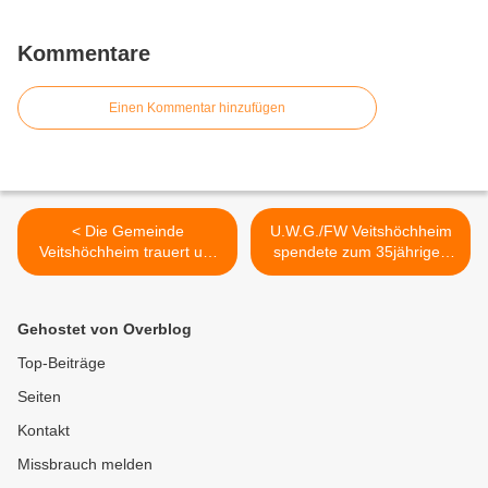
Kommentare
Einen Kommentar hinzufügen
< Die Gemeinde
U.W.G./FW Veitshöchheim
Veitshöchheim trauert um
spendete zum 35jährigen
ihren Stammgast Barbara
Vereinsjubiläum einen
Stamm
Amberbaum, den "Meister
der Herbstfarben" >
Gehostet von Overblog
Top-Beiträge
Seiten
Kontakt
Missbrauch melden