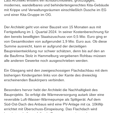
Laut Architekt ensteht ein lichtdurchflutetes, großzügiges,
modernes, wandelbares und behindertengerechtes Kita-Gebäude
mit Krippe und Verwaltungsräumen einschließlich Dusche im EG
und einer Kita-Gruppe im OG.
Der Architekt geht von einer Bauzeit von 15 Monaten aus mit
Fertigstellung im 1. Quartal 2024. In seiner Kostenberechnung für
den bereits bewilligten Staatszuschuss von 0,5 Mio. Euro ging er
von Gesamtkosten von aufgerundet 1,9 Mio. Euro aus. Ob diese
Summe ausreicht, kann er aufgrund der derzeitigen
Baupreisentwicklung nur schwer schätzen, denn bis auf den an
die Baufirma Stolz in Hammelburg vergebenen Rohbau müssen
alle anderen Gewerke noch ausgeschrieben werden.
Ein Glasgang wird den zweigeschossigen Flachdachbau mit dem
bisherigen Kindergarten links von der Kante des dreieickig
erscheinenden Baukörpers verbinden.
Besonders hervor hebt der Architekt die Nachhaltigkeit des
Bauprojekts. So erfolgt die Wärmeversorgung autark über eine
reversible Luft-Wasser-Wärmepumpe als Splitgerät. Auf dem
Süd-Ost-Dach des Anbaus wird eine PV-Anlage mit ca. 10kWp
errichtet mit Überschuss-Einspeisung. Das Flachdach wird