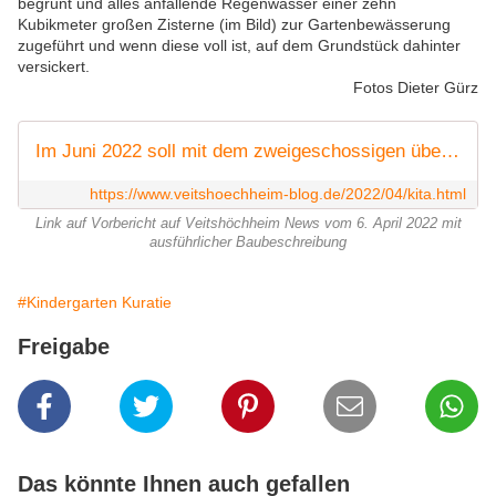
begrünt und alles anfallende Regenwasser einer zehn
Kubikmeter großen Zisterne (im Bild) zur Gartenbewässerung
zugeführt und wenn diese voll ist, auf dem Grundstück dahinter
versickert.
Fotos Dieter Gürz
Im Juni 2022 soll mit dem zweigeschossigen über 1,8 Mio. Euro teuren Flachdachanbau an den Kuratiekindergarten begonnen werden - Gemeinde rechnet mit einem staatlichen Zuschuss von 500.000 Euro - Veitshöchheim News
https://www.veitshoechheim-blog.de/2022/04/kita.html
Link auf Vorbericht auf Veitshöchheim News vom 6. April 2022 mit
ausführlicher Baubeschreibung
#Kindergarten Kuratie
Freigabe
Das könnte Ihnen auch gefallen