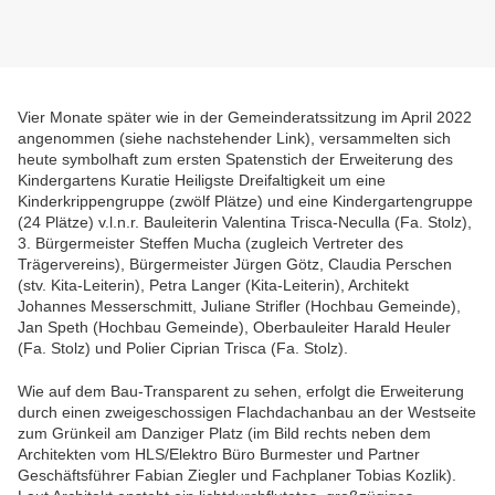
Vier Monate später wie in der Gemeinderatssitzung im April 2022
angenommen (siehe nachstehender Link), versammelten sich
heute symbolhaft zum ersten Spatenstich der Erweiterung des
Kindergartens Kuratie Heiligste Dreifaltigkeit um eine
Kinderkrippengruppe (zwölf Plätze) und eine Kindergartengruppe
(24 Plätze) v.l.n.r. Bauleiterin Valentina Trisca-Neculla (Fa. Stolz),
3. Bürgermeister Steffen Mucha (zugleich Vertreter des
Trägervereins), Bürgermeister Jürgen Götz, Claudia Perschen
(stv. Kita-Leiterin), Petra Langer (Kita-Leiterin), Architekt
Johannes Messerschmitt, Juliane Strifler (Hochbau Gemeinde),
Jan Speth (Hochbau Gemeinde), Oberbauleiter Harald Heuler
(Fa. Stolz) und Polier Ciprian Trisca (Fa. Stolz).
Wie auf dem Bau-Transparent zu sehen, erfolgt die Erweiterung
durch einen zweigeschossigen Flachdachanbau an der Westseite
zum Grünkeil am Danziger Platz (im Bild rechts neben dem
Architekten vom HLS/Elektro Büro Burmester und Partner
Geschäftsführer Fabian Ziegler und Fachplaner Tobias Kozlik).