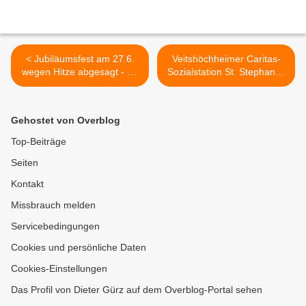
< Jubiläumsfest am 27.6.
Veitshöchheimer Caritas-
wegen Hitze abgesagt - 50
Sozialstation St. Stephanus
Jahre Club-Fans
bleibt auf Erfolgskurs >
Veitshöchheim – Ein halbes
Jahrhundert Leidenschaft
Gehostet von Overblog
für den „Ruhmreichen“
Top-Beiträge
Seiten
Kontakt
Missbrauch melden
Servicebedingungen
Cookies und persönliche Daten
Cookies-Einstellungen
Das Profil von Dieter Gürz auf dem Overblog-Portal sehen