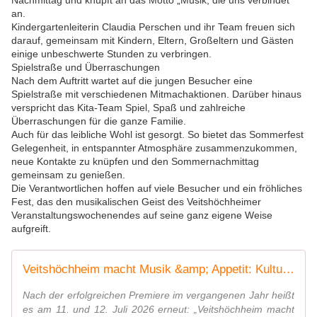
Nachmittag und knüpft an das Motto „Musik, die uns verbindet“
an.
Kindergartenleiterin Claudia Perschen und ihr Team freuen sich
darauf, gemeinsam mit Kindern, Eltern, Großeltern und Gästen
einige unbeschwerte Stunden zu verbringen.
Spielstraße und Überraschungen
Nach dem Auftritt wartet auf die jungen Besucher eine
Spielstraße mit verschiedenen Mitmachaktionen. Darüber hinaus
verspricht das Kita-Team Spiel, Spaß und zahlreiche
Überraschungen für die ganze Familie.
Auch für das leibliche Wohl ist gesorgt. So bietet das Sommerfest
Gelegenheit, in entspannter Atmosphäre zusammenzukommen,
neue Kontakte zu knüpfen und den Sommernachmittag
gemeinsam zu genießen.
Die Verantwortlichen hoffen auf viele Besucher und ein fröhliches
Fest, das den musikalischen Geist des Veitshöchheimer
Veranstaltungswochenendes auf seine ganz eigene Weise
aufgreift.
Veitshöchheim macht Musik &amp; Appetit: Kultur und Kulinarik gehen am 2. Juli-Wochenende in die zweite Runde - Veitshöchheim News
Nach der erfolgreichen Premiere im vergangenen Jahr heißt
es am 11. und 12. Juli 2026 erneut: „Veitshöchheim macht