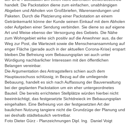
handelt. Die Packstation diene zum einfachen, unabhängigen
Abgeben und Abholen von Großbriefen, Warensendungen und
Paketen. Durch die Platzierung einer Packstation an einem
Getränkemarkt könne der Kunde seinen Einkauf mit dem Abholen
oder Aufgeben einer Sendung verbinden. Sie diene so auf eigene
Art und Weise ebenso der Versorgung des Gebiets. Die Nähe
zum Wohngebiet wirke sich positiv auf die Anwohner aus, da der
Weg zur Post, die Wartezeit sowie die Menschenansammlung auf
enger Fläche (gerade auch in der aktuellen Corona-Krise) erspart
bleiben.Die Befreiung vom Bebauungsplan sei auch unter
Würdigung nachbarlicher Interessen mit den öffentlichen
Belangen vereinbar.
Die Argumentation des Antragstellers schien auch dem
Hauptausschuss schlüssig; in Bezug auf die umliegende
Bebauung, handelt es sich nach Auffassung der Bauverwaltung
bei der geplanten Packstation um ein eher untergeordnetes
Bauteil. Die bereits errichteten Stellplätze würden hierbei nicht
beeinträchtigt, das festgesetzte Sichtdreieck im Bebauungsplan
eingehalten. Eine Befreiung von der festgesetzten Art der
baulichen Nutzung tangiere nicht die Grundzüge der Planung und
sei deshalb städtebaulich vertretbar.
Foto Dieter Gürz - Planzeichnungen Dipl. Ing. Daniel Voigt