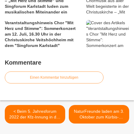
– „Mit Herz und Stimme“ und
Singforum Karlstadt luden zum
musikalischen Miteinander ein
Verantstaltungshinweis Chor "Mit
Herz und Stimme": Sommerkonzert
am 12. Juli, 16.30 Uhr in der
Christuskirche Veitshöchheim mit
dem "Singforum Karlstadt"
Kommentare
Einen Kommentar hinzufügen
< Beim 5. Jahresforum
NaturFreunde laden am 3.
2022 der Kfz-Innung in den
Oktober zum Kürbis-
Mainfrankensälen erhielten
Herbstfest und
im 90. Jubiläumsjahr die
Saisonabschluss in den