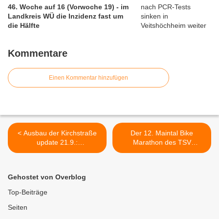
46. Woche auf 16 (Vorwoche 19) - im
Landkreis WÜ die Inzidenz fast um
die Hälfte
Kommentare
Einen Kommentar hinzufügen
< Ausbau der Kirchstraße
Der 12. Maintal Bike
update 21.9.:
Marathon des TSV
Leitungsverlegungen im
Güntersleben am 3.
Kreuzungsbereich beendet
Oktober führt auch durch
- nun kann der Straßenbau
die Veitshöchheimer
Gehostet von Overblog
beginnen -
Gemarkung - Auch
Sanierungsarbeiten nun
Breitensportler können
Top-Beiträge
auch in der Bahnhofstraße
teilnehmen >
Seiten