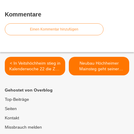
Kommentare
Einen Kommentar hinzufügen
< In Veitshöchheim stieg in
Neubau Höchheimer
Kalenderwoche 22 die Zahl
Mainsteg geht seiner
der Coronafälle von 23 auf
Fertigstellung bis Ende Juli
38 = Spitzenreiter im
2022 entgegen >
Landkreis
Gehostet von Overblog
Top-Beiträge
Seiten
Kontakt
Missbrauch melden