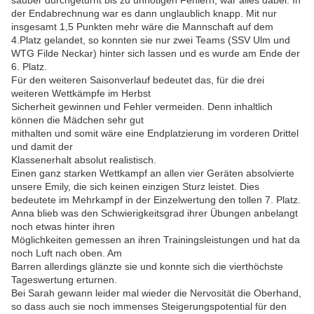
sauber durchgeturnt bis zu unnötigen Fehlern, war alles dabei. In
der Endabrechnung war es dann unglaublich knapp. Mit nur
insgesamt 1,5 Punkten mehr wäre die Mannschaft auf dem
4.Platz gelandet, so konnten sie nur zwei Teams (SSV Ulm und
WTG Filde Neckar) hinter sich lassen und es wurde am Ende der
6. Platz.
Für den weiteren Saisonverlauf bedeutet das, für die drei
weiteren Wettkämpfe im Herbst
Sicherheit gewinnen und Fehler vermeiden. Denn inhaltlich
können die Mädchen sehr gut
mithalten und somit wäre eine Endplatzierung im vorderen Drittel
und damit der
Klassenerhalt absolut realistisch.
Einen ganz starken Wettkampf an allen vier Geräten absolvierte
unsere Emily, die sich keinen einzigen Sturz leistet. Dies
bedeutete im Mehrkampf in der Einzelwertung den tollen 7. Platz.
Anna blieb was den Schwierigkeitsgrad ihrer Übungen anbelangt
noch etwas hinter ihren
Möglichkeiten gemessen an ihren Trainingsleistungen und hat da
noch Luft nach oben. Am
Barren allerdings glänzte sie und konnte sich die vierthöchste
Tageswertung erturnen.
Bei Sarah gewann leider mal wieder die Nervosität die Oberhand,
so dass auch sie noch immenses Steigerungspotential für den