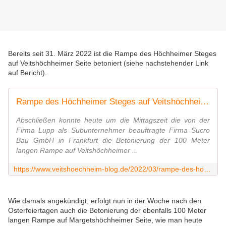
Bereits seit 31. März 2022 ist die Rampe des Höchheimer Steges
auf Veitshöchheimer Seite betoniert (siehe nachstehender Link
auf Bericht).
Rampe des Höchheimer Steges auf Veitshöchheimer Seite betoniert - Verkehrsfreigabe im Juli/August 2022 geplant, wenn es gut läuft - Veitshöchheim News
Abschließen konnte heute um die Mittagszeit die von der
Firma Lupp als Subunternehmer beauftragte Firma Sucro
Bau GmbH in Frankfurt die Betonierung der 100 Meter
langen Rampe auf Veitshöchheimer ...
https://www.veitshoechheim-blog.de/2022/03/rampe-des-hochheimer-steges-auf-veitshochheimer-seite-betoniert-verkehrsfreigabe-im-juli-august-2022-geplant-wenn-es-gut-lauft.html
Wie damals angekündigt, erfolgt nun in der Woche nach den
Osterfeiertagen auch die Betonierung der ebenfalls 100 Meter
langen Rampe auf Margetshöchheimer Seite, wie man heute