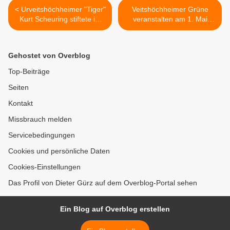
< Urveitshöchheimer "Tiger"
Veitshöchheimer Grüne
Kurt Scheuring stiftete im
veranstalten am 1. Mai
Vorgriff auf seinen 90.
einen „Nimm´s mit - Tag“ für
Geburtstag einen
gebrauchte Dinge, zum
Spitzahorn an markanter
Wegwerfen zu schade >
Gehostet von Overblog
Stelle
Top-Beiträge
Seiten
Kontakt
Missbrauch melden
Servicebedingungen
Cookies und persönliche Daten
Cookies-Einstellungen
Das Profil von Dieter Gürz auf dem Overblog-Portal sehen
Ein Blog auf Overblog erstellen