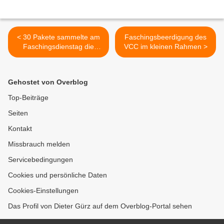
< 30 Pakete sammelte am
Faschingsbeerdigung des
Faschingsdienstag die
VCC im kleinen Rahmen >
Veitshöchheimerin Petra
Greiner für
Flüchtlingskinder aus der
Gehostet von Overblog
Ukraine
Top-Beiträge
Seiten
Kontakt
Missbrauch melden
Servicebedingungen
Cookies und persönliche Daten
Cookies-Einstellungen
Das Profil von Dieter Gürz auf dem Overblog-Portal sehen