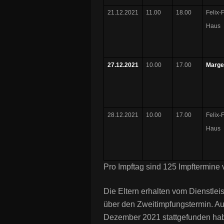
21.12.2021
11.00
18.00
Felix-
Haus
27.12.2021
10.00
17.00
Marge
28.12.2021
10.00
17.00
Felix-
Haus
Pro Impftag sind 125 Impftermine 
Die Eltern erhalten vom Dienstleis
über den Zweitimpfungstermin. Auc
Dezember 2021 stattgefunden habe