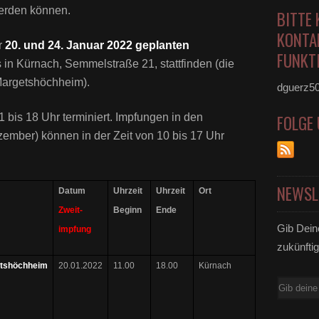
werden können.
BITTE 
KONTA
r
20. und 24. Januar 2022 geplanten
FUNKTI
s in Kürnach, Semmelstraße 21, stattfinden (die
 Margetshöchheim).
dguerz5
1 bis 18 Uhr terminiert. Impfungen in den
FOLGE
zember) können in der Zeit von 10 bis 17 Uhr
NEWSL
Datum
Uhrzeit
Uhrzeit
Ort
Zweit-
Beginn
Ende
Gib Dein
impfung
zukünftig
tshöchheim
20.01.2022
11.00
18.00
Kürnach
E-
Mail