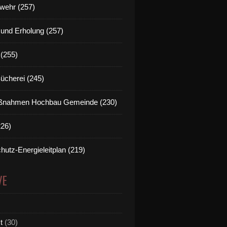
wehr (257)
t und Erholung (257)
(255)
Bücherei (245)
nahmen Hochbau Gemeinde (230)
226)
hutz-Energieleitplan (219)
VE
t
(30)