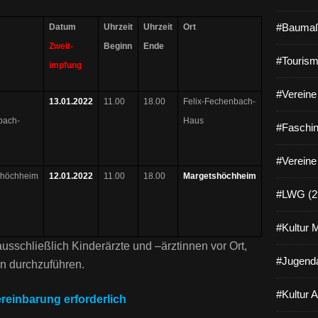
#Baumaß
Datum
Uhrzeit
Uhrzeit
Ort
Zweit-
Beginn
Ende
#Tourism
impfung
#Vereine 
13.01.2022
11.00
18.00
Felix-Fechenbach-
bach-
Haus
#Faschin
#Vereine
shöchheim
12.01.2022
11.00
18.00
Margetshöchheim
#LWG (2
#Kultur 
usschließlich Kinderärzte und –ärztinnen vor Ort,
#Jugenda
n durchzuführen.
#Kultur 
reinbarung erforderlich