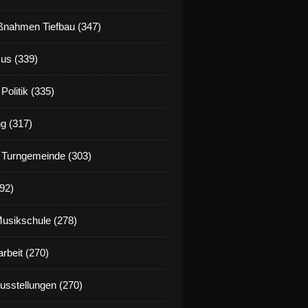
nahmen Tiefbau (347)
us (339)
Politik (335)
g (317)
 Turngemeinde (303)
92)
Musikschule (278)
rbeit (270)
Ausstellungen (270)