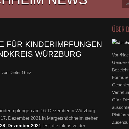
ÜBER 
E FÜR KINDERIMPFUNGEN
ANDKREIS WÜRZBURG
Vor-/Nac
Gender-H
Bezeichn
1
von Dieter Gürz
Formulie
Geschlec
Vertretun
Gürz Die
ausschli
Kinderimpfungen am 16. Dezember in Würzburg
Plattform
 17. Dezember 2021 in Margetshöchheim stehen
Zusendun
 28. Dezember 2021
fest, die inklusive der