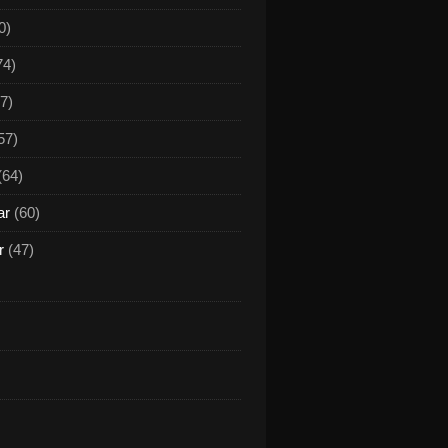
0)
74)
7)
57)
(64)
ar
(60)
r
(47)