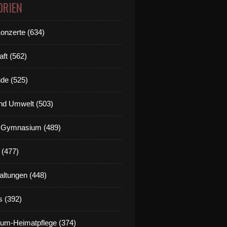
ORIEN
Konzerte (634)
aft (562)
de (525)
nd Umwelt (503)
g Gymnasium (489)
 (477)
altungen (448)
s (392)
um-Heimatpflege (374)