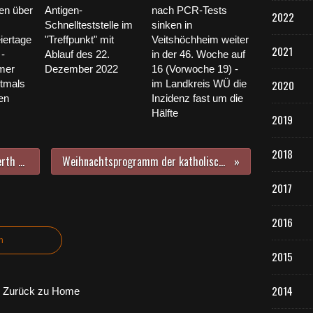
en über
Antigen-
nach PCR-Tests
2022
Schnellteststelle im
sinken in
iertage
"Treffpunkt" mit
Veitshöchheim weiter
2021
 -
Ablauf des 22.
in der 46. Woche auf
mer
Dezember 2022
16 (Vorwoche 19) -
ztmals
im Landkreis WÜ die
2020
en
Inzidenz fast um die
Hälfte
2019
2018
Grußwort von Landrat Thomas Eberth zu Weihnachten und zum Jahreswechsel - Auszug
Weihnachtsprogramm der katholischen Gemeinden in Veitshöchheim bis Dreikönig
2017
2016
n
2015
2014
Zurück zu Home