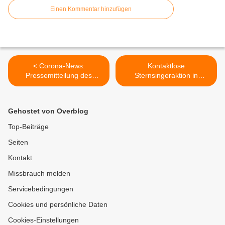
Einen Kommentar hinzufügen
< Corona-News:
Kontaktlose
Pressemitteilung des
Sternsingeraktion in
Landrats was zum
Veitshöchheim - Segen
Jahreswechsel im
bringen, Segen sein - Infos
Landkreis Würzburg erlaubt
über Spendenaktion >
Gehostet von Overblog
ist - Wieder steigende
Werte im Landkreis - 2G-
Top-Beiträge
Regel gilt nicht mehr für
Seiten
Bekleidungsgeschäfte in
Bayern
Kontakt
Missbrauch melden
Servicebedingungen
Cookies und persönliche Daten
Cookies-Einstellungen