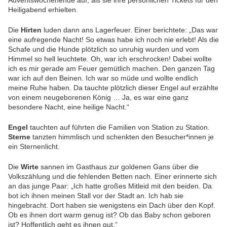
Adventswochenende auf, als sie ihre persönlichen Tickets für den
Heiligabend erhielten.
Die
Hirten
luden dann ans Lagerfeuer. Einer berichtete: „Das war
eine aufregende Nacht! So etwas habe ich noch nie erlebt! Als die
Schafe und die Hunde plötzlich so unruhig wurden und vom
Himmel so hell leuchtete. Oh, war ich erschrocken! Dabei wollte
ich es mir gerade am Feuer gemütlich machen. Den ganzen Tag
war ich auf den Beinen. Ich war so müde und wollte endlich
meine Ruhe haben. Da tauchte plötzlich dieser Engel auf erzählte
von einem neugeborenen König … Ja, es war eine ganz
besondere Nacht, eine heilige Nacht.“
Engel
tauchten auf führten die Familien von Station zu Station.
Sterne
tanzten himmlisch und schenkten den Besucher*innen je
ein Sternenlicht.
Die
Wirte
sannen im Gasthaus zur goldenen Gans über die
Volkszählung und die fehlenden Betten nach. Einer erinnerte sich
an das junge Paar: „Ich hatte großes Mitleid mit den beiden. Da
bot ich ihnen meinen Stall vor der Stadt an. Ich hab sie
hingebracht. Dort haben sie wenigstens ein Dach über den Kopf.
Ob es ihnen dort warm genug ist? Ob das Baby schon geboren
ist? Hoffentlich geht es ihnen gut.“