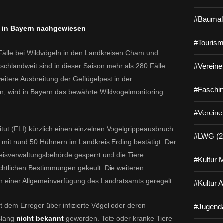
#Baumaß
st in Bayern nachgewiesen
#Tourism
 Fälle bei Wildvögeln in den Landkreisen Cham und
hlandweit sind in dieser Saison mehr als 280 Fälle
#Vereine 
eitere Ausbreitung der Geflügelpest in der
#Faschin
n, wird in Bayern das bewährte Wildvogelmonitoring
#Vereine
itut (FLI) kürzlich einen einzelnen Vogelgrippeausbruch
#LWG (2
 mit rund 50 Hühnern im Landkreis Erding bestätigt. Der
eisverwaltungsbehörde gesperrt und die Tiere
#Kultur 
chtlichen Bestimmungen gekeult. Die weiteren
n einer Allgemeinverfügung des Landratsamts geregelt.
#Kultur 
t dem Erreger über infizierte Vögel oder deren
#Jugenda
slang
nicht bekannt
geworden. Tote oder kranke Tiere