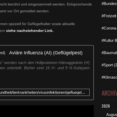
#Bundes
 nicht berührt und eingesammelt werden. Entsprechende
äramt vor Ort gemeldet werden.
#Freizei
en speziell für Geflügelhalter sowie aktuelle
#Corona 
yern
siehe nachstehender Link.
#Kultur 
Aviäre Influenza (AI) (Geflügelpest)
#Baumaß
us" werden nach den Hüllproteinen Hämagglutinin (H)
#Sport (
en unterteilt. Bisher sind 16 H- und 9 N-Subtypen
#Klimasc
ARCHI
https://www.lgl.bayern.de/tiergesundheit/tierkrankheiten/virusinfektionen/gefluegelpest/
2026
Augus