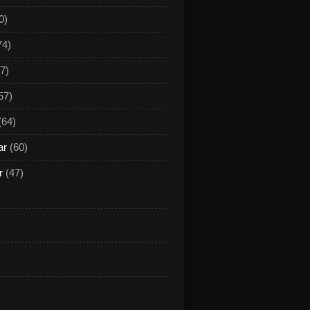
0)
74)
7)
57)
(64)
ar
(60)
r
(47)