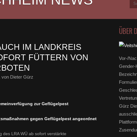
ÜBER 
AUCH IM LANDKREIS
OFORT FÜTTERN VON
Vor-/Nac
RBOTEN
Gender-H
Bezeichn
1
von Dieter Gürz
Formulie
Geschlec
Vertretun
emeinverfügung zur Geflügelpest
Gürz Die
ausschli
eitsmaßnahmen gegen Geflügelpest angeordnet
Plattform
Zusendun
ng des LRA WÜ ab sofort verstärkte