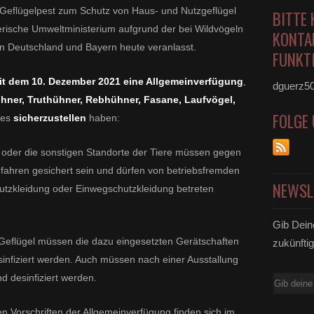
eflügelpest zum Schutz von Haus- und Nutzgeflügel
BITTE 
rische Umweltministerium aufgrund der bei Wildvögeln
KONTA
n Deutschland und Bayern heute veranlasst.
FUNKTI
eit dem 10. Dezember 2021 eine Allgemeinverfügung
,
dguerz5
ühner, Truthühner, Rebhühner, Fasane, Laufvögel,
FOLGE
des
sicherzustellen
haben:
 oder die sonstigen Standorte der Tiere müssen gegen
efahren gesichert sein und dürfen von betriebsfremden
NEWSL
utzkleidung oder Einwegschutzkleidung betreten
Gib Dein
 Geflügel müssen die dazu eingesetzten Gerätschaften
zukünftig
sinfiziert werden. Auch müssen nach einer Ausstallung
nd desinfiziert werden.
E-
Mail
n Vorschriften der Allgemeinverfügung finden sich im