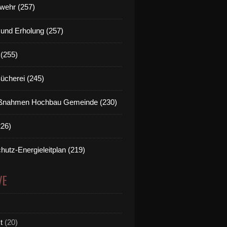
wehr (257)
t und Erholung (257)
(255)
Bücherei (245)
nahmen Hochbau Gemeinde (230)
226)
hutz-Energieleitplan (219)
VE
t
(20)