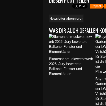
DIESEN POST TEILEN
Repost
Newsletter abonnieren
WAS DIR AUCH GEFALLEN KÖ
Blumenschmuckwettbewerb
2026: Jury bewertete
Balkone, Fenster und
Blumenkästen
Bayeri
Garte
der L
Veitsh
für Ste
ist die