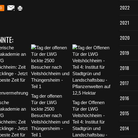
2022
0
2021
2020
NNTE:
2019
2018
2017
Tag der offenen
2016
sche
Tür der LWG
Tag der Offenen
nakademie an
lockte 2500
Tür der LWG
2015
WG
Besucher nach
Veitshöchheim -
öchheim: Zeit
Veitshöchheim und
Teil 4: Institut für
2014
cklinge - Jetzt
Thüngersheim -
Stadtgrün und
 beste Zeit für
Teil 1
Landschaftsbau -