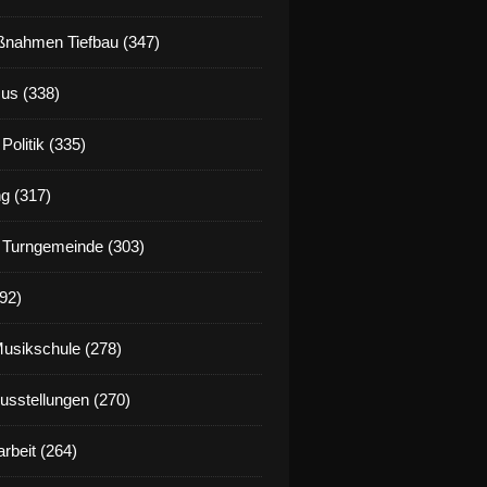
nahmen Tiefbau (347)
us (338)
Politik (335)
g (317)
 Turngemeinde (303)
92)
Musikschule (278)
Ausstellungen (270)
rbeit (264)