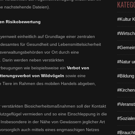
KATEG
he nachstehende Dateien).
#Kultur 
en Risikobewertung
#Wirtsch
ernweit einheitlich auf Grundlage einer zentralen
desamtes für Gesundheit und Lebensmittelsicherheit
#Gemein
sverwaltungsbehörden vor Ort durch eine
 Darin werden neben verstärkten
#Natur u
rbeugungen wie beispielsweise ein
Verbot von
ütterungsverbot von Wildvögeln
sowie eine
#Bildun
die Tiere im Rahmen des mobilen Handels abgeben,
#Kirchen
#Veranst
 verstärkten Biosicherheitsmaßnahmen soll der Kontakt
utzgeflügel vermieden und so eine Einschleppung in die
#Soziale
 Insbesondere in der Nähe von Gewässern jeglicher Art
vorsorglich auch mittels eines engmaschigen Netzes
#Braucht