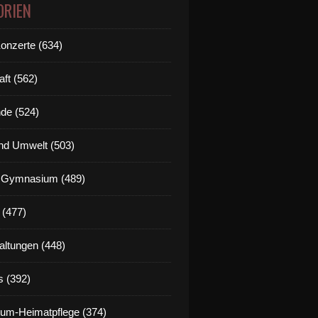
ORIEN
Konzerte (634)
aft (562)
de (524)
nd Umwelt (503)
g Gymnasium (489)
 (477)
altungen (448)
s (392)
um-Heimatpflege (374)