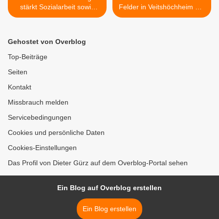
stärkt Sozialarbeit sowie
Felder in Veitshöchheim am
Kinder-, Jugend- und
1. Dezember >
Familienhilfe - u.a.
Förderung der
Gehostet von Overblog
Sozialpädagogik-Stelle an
der Veitshöchheimer
Top-Beiträge
Grundschule
Seiten
Kontakt
Missbrauch melden
Servicebedingungen
Cookies und persönliche Daten
Cookies-Einstellungen
Das Profil von Dieter Gürz auf dem Overblog-Portal sehen
Ein Blog auf Overblog erstellen
Ein Blog erstellen