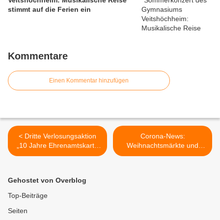
Veitshöchheim: Musikalische Reise
stimmt auf die Ferien ein
Kommentare
Einen Kommentar hinzufügen
< Dritte Verlosungsaktion
Corona-News:
„10 Jahre Ehrenamtskarte
Weihnachtsmärkte und
im Landkreis Würzburg“ -
Volksfeste in Bayern wieder
Anmeldungen ab 11.
zulässig - In der letzten
Oktober 2021 möglich
Woche drei positive Fälle in
Gehostet von Overblog
Veitshöchheim - 32
Neuinfektionen in
Top-Beiträge
Ochsenfurt >
Seiten