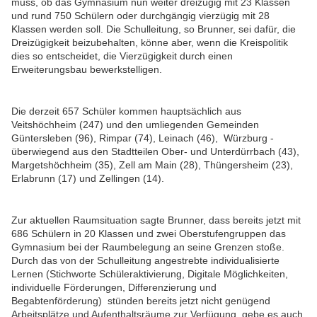
muss, ob das Gymnasium nun weiter dreizügig mit 23 Klassen
und rund 750 Schülern oder durchgängig vierzügig mit 28
Klassen werden soll. Die Schulleitung, so Brunner, sei dafür, die
Dreizügigkeit beizubehalten, könne aber, wenn die Kreispolitik
dies so entscheidet, die Vierzügigkeit durch einen
Erweiterungsbau bewerkstelligen.
Die derzeit 657 Schüler kommen hauptsächlich aus
Veitshöchheim (247) und den umliegenden Gemeinden
Güntersleben (96), Rimpar (74), Leinach (46), Würzburg -
überwiegend aus den Stadtteilen Ober- und Unterdürrbach (43),
Margetshöchheim (35), Zell am Main (28), Thüngersheim (23),
Erlabrunn (17) und Zellingen (14).
Zur aktuellen Raumsituation sagte Brunner, dass bereits jetzt mit
686 Schülern in 20 Klassen und zwei Oberstufengruppen das
Gymnasium bei der Raumbelegung an seine Grenzen stoße.
Durch das von der Schulleitung angestrebte individualisierte
Lernen (Stichworte Schüleraktivierung, Digitale Möglichkeiten,
individuelle Förderungen, Differenzierung und
Begabtenförderung) stünden bereits jetzt nicht genügend
Arbeitsplätze und Aufenthaltsräume zur Verfügung, gebe es auch