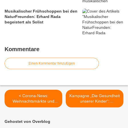
Musikalischer Frühschoppen bei den
NaturFreunden: Erhard Rada
begeistert als Solist
Kommentare
Einen Kommentar hinzufügen
< Corona-News:
Kampagne „Die Gesundheit
Weihnachtsmärkte und
unserer Kinder“:
Volksfeste in Bayern wieder
Gesundheitsamt startet mit
zulässig - In der letzten
kostenloser Online-
Woche drei positive Fälle in
Vortragsreihe für Familien >
Gehostet von Overblog
Veitshöchheim - 32