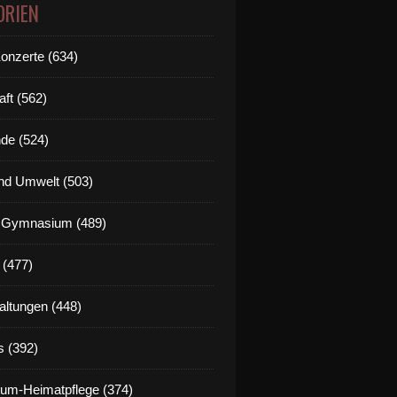
ORIEN
Konzerte (634)
aft (562)
de (524)
nd Umwelt (503)
g Gymnasium (489)
 (477)
altungen (448)
s (392)
um-Heimatpflege (374)