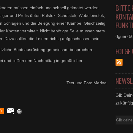
BITTE 
fsknoten müssen einfach und schnell geknotet werden
KONTA
eiger und Profis übten Palstek, Schotstek, Webeleinstek,
FUNKTI
n Schlägen und die Belegung einer Klampe. Gleichzeitig
r Knoten vermittelt. Nicht benötigte Seile müssen stets
dguerz5
en. Dazu sollten die Leinen richtig aufgeschossen sein.
FOLGE
ützliche Bootsausrüstung gemeinsam besprochen.
ei und ließen den Nachmittag in gemütlicher
NEWSL
Text und Foto Marina
Gib Dein
zukünftig
0
E-
Mail