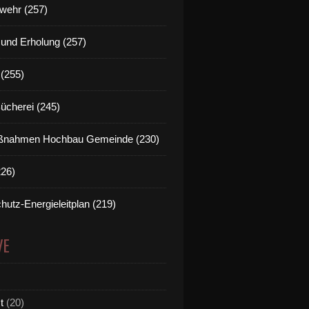
wehr (257)
t und Erholung (257)
(255)
Bücherei (245)
nahmen Hochbau Gemeinde (230)
226)
hutz-Energieleitplan (219)
VE
t
(20)