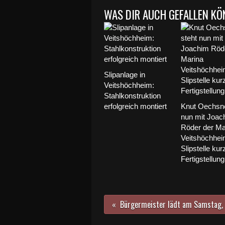
WAS DIR AUCH GEFALLEN KÖ
Slipanlage in
Veitshöchheim:
Stahlkonstruktion
erfolgreich montiert
Knut Oechsne
nun mit Joac
Röder der Ma
Veitshöchhei
Slipstelle kur
Fertigstellung