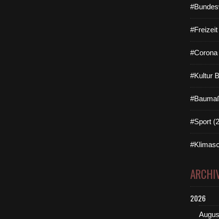
#Bundes
#Freizei
#Corona 
#Kultur 
#Baumaß
#Sport (
#Klimasc
ARCHI
2026
Augus