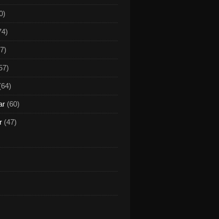
0)
74)
7)
57)
(64)
ar
(60)
r
(47)