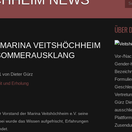
ÜBER 
 MARINA VEITSHÖCHHEIM
 SOMMERAUSKLANG
Vor-/Nac
Gender-H
Bezeichn
1
von Dieter Gürz
Formulie
it und Erholung
Geschlec
Vertretun
Gürz Die
ausschli
Vorstand der Marina Veitshöchheim e.V. seine
Plattform
bei wurde das Wissen aufgefrischt, Erfahrungen
Zusendun
ndet.