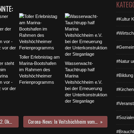
KATEG
NNTE:
#Kultur 
#Wirtsch
#Gemein
Toller Erlebnistag am
#Natur u
r steht
Marina-Bootshafen
Wasserwacht-
him
im Rahmen des
Tauchtrupp half
#Bildun
rina
Veitshöchheimer
Marina
m vor -
Ferienprogramms
Veitshöchheim e.V.
z vor der
bei der Erneuerung
#Kirchen
der Unterkonstruktion
der Steganlage
#Veranst
#Soziale
Bürgermeister lädt am Samstag, 2. Oktober zum gemeindlichen Informationsgang zu den Baustellen im Nordosten der Gemeinde ein
Corona-News: In Veitshöchheim vom 14. bis 21.9. kein positiver Fall - im Landkreis Hotspots in Zell (+12) und Neubrunn (+7)
#Braucht