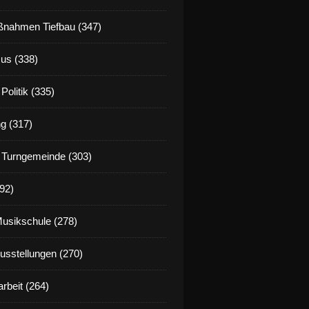
nahmen Tiefbau (347)
us (338)
Politik (335)
g (317)
 Turngemeinde (303)
92)
Musikschule (278)
Ausstellungen (270)
rbeit (264)