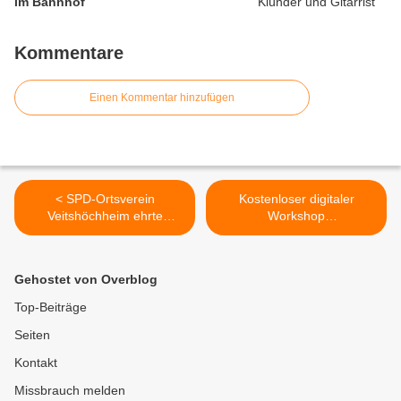
im Bahnhof
Kommentare
Einen Kommentar hinzufügen
< SPD-Ortsverein
Kostenloser digitaler
Veitshöchheim ehrte
Workshop
langjährige Mitglieder
„Zusammenarbeit im
Verein: Online-
Kommunikation“ für
Gehostet von Overblog
Ehrenamtliche im Landkreis
Würzburg am 29.09.2021 >
Top-Beiträge
Seiten
Kontakt
Missbrauch melden