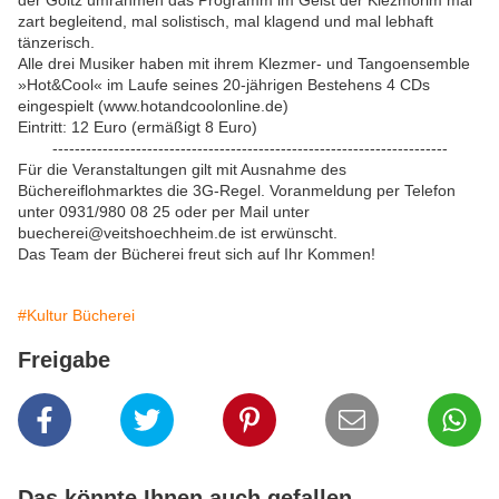
der Goltz umrahmen das Programm im Geist der Klezmorim mal
zart begleitend, mal solistisch, mal klagend und mal lebhaft
tänzerisch.
Alle drei Musiker haben mit ihrem Klezmer- und Tangoensemble
»Hot&Cool« im Laufe seines 20-jährigen Bestehens 4 CDs
eingespielt (www.hotandcoolonline.de)
Eintritt: 12 Euro (ermäßigt 8 Euro)
-----------------------------------------------------------------------
Für die Veranstaltungen gilt mit Ausnahme des
Büchereiflohmarktes die 3G-Regel. Voranmeldung per Telefon
unter 0931/980 08 25 oder per Mail unter
buecherei@veitshoechheim.de ist erwünscht.
Das Team der Bücherei freut sich auf Ihr Kommen!
#Kultur Bücherei
Freigabe
Das könnte Ihnen auch gefallen