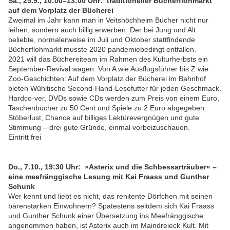
Sa., 25.9., 10:00–13:00 Uhr:
traditioneller Bücherflohmarkt
auf dem Vorplatz der Bücherei
Zweimal im Jahr kann man in Veitshöchheim Bücher nicht nur
leihen, sondern auch billig erwerben. Der bei Jung und Alt
beliebte, normalerweise im Juli und Oktober stattfindende
Bücherflohmarkt musste 2020 pandemiebedingt entfallen.
2021 will das Büchereiteam im Rahmen des Kulturherbsts ein
September-Revival wagen. Von A wie Ausflugsführer bis Z wie
Zoo-Geschichten: Auf dem Vorplatz der Bücherei im Bahnhof
bieten Wühltische Second-Hand-Lesefutter für jeden Geschmack.
Hardco-ver, DVDs sowie CDs werden zum Preis von einem Euro,
Taschenbücher zu 50 Cent und Spiele zu 2 Euro abgegeben.
Stöberlust, Chance auf billiges Lektürevergnügen und gute
Stimmung – drei gute Gründe, einmal vorbeizuschauen.
Eintritt frei
Do., 7.10., 19:30 Uhr: »Asterix und die Schbessarträuber« –
eine meefränggische Lesung mit Kai Fraass und Gunther
Schunk
Wer kennt und liebt es nicht, das renitente Dörfchen mit seinen
bärenstarken Einwohnern? Spätestens seitdem sich Kai Fraass
und Gunther Schunk einer Übersetzung ins Meefränggische
angenommen haben, ist Asterix auch im Maindreieck Kult. Mit