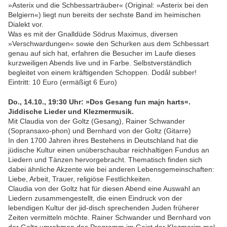
»Asterix und die Schbessarträuber« (Original: »Asterix bei den
Belgiern«) liegt nun bereits der sechste Band im heimischen
Dialekt vor.
Was es mit der Gnalldüde Södrus Maximus, diversen
»Verschwardungen« sowie den Schurken aus dem Schbessart
genau auf sich hat, erfahren die Besucher im Laufe dieses
kurzweiligen Abends live und in Farbe. Selbstverständlich
begleitet von einem kräftigenden Schoppen. Dodål subber!
Eintritt: 10 Euro (ermäßigt 6 Euro)
Do., 14.10., 19:30 Uhr: »Dos Gesang fun majn harts«.
Jiddische Lieder und Klezmermusik.
Mit Claudia von der Goltz (Gesang), Rainer Schwander
(Sopransaxo-phon) und Bernhard von der Goltz (Gitarre)
In den 1700 Jahren ihres Bestehens in Deutschland hat die
jüdische Kultur einen unüberschaubar reichhaltigen Fundus an
Liedern und Tänzen hervorgebracht. Thematisch finden sich
dabei ähnliche Akzente wie bei anderen Lebensgemeinschaften:
Liebe, Arbeit, Trauer, religiöse Festlichkeiten.
Claudia von der Goltz hat für diesen Abend eine Auswahl an
Liedern zusammengestellt, die einen Eindruck von der
lebendigen Kultur der jid-disch sprechenden Juden früherer
Zeiten vermitteln möchte. Rainer Schwander und Bernhard von