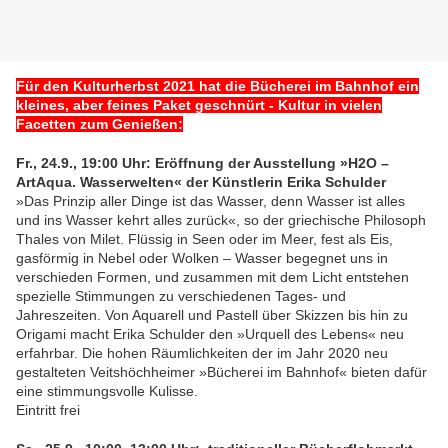
Für den Kulturherbst 2021 hat die Bücherei im Bahnhof ein
kleines, aber feines Paket geschnürt - Kultur in vielen
Facetten zum Genießen:
Fr., 24.9., 19:00 Uhr: Eröffnung der Ausstellung »H2O –
ArtAqua. Wasserwelten« der Künstlerin Erika Schulder
»Das Prinzip aller Dinge ist das Wasser, denn Wasser ist alles
und ins Wasser kehrt alles zurück«, so der griechische Philosoph
Thales von Milet. Flüssig in Seen oder im Meer, fest als Eis,
gasförmig in Nebel oder Wolken – Wasser begegnet uns in
verschieden Formen, und zusammen mit dem Licht entstehen
spezielle Stimmungen zu verschiedenen Tages- und
Jahreszeiten. Von Aquarell und Pastell über Skizzen bis hin zu
Origami macht Erika Schulder den »Urquell des Lebens« neu
erfahrbar. Die hohen Räumlichkeiten der im Jahr 2020 neu
gestalteten Veitshöchheimer »Bücherei im Bahnhof« bieten dafür
eine stimmungsvolle Kulisse.
Eintritt frei