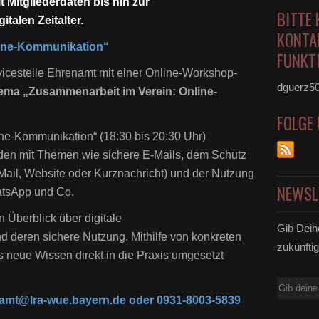
Mitgliederdaten bis hin zur
BITTE 
talen Zeitalter.
KONTA
nline-Kommunikation“
FUNKTI
vicestelle Ehrenamt mit einer Online-Workshop-
dguerz5
ema „Zusammenarbeit im Verein: Online-
FOLGE
ne-Kommunikation“ (18:30 bis 20:30 Uhr)
den mit Themen wie sichere E-Mails, dem Schutz
Mail, Website oder Kurznachricht) und der Nutzung
NEWSL
tsApp und Co.
 Überblick über digitale
Gib Dein
eren sichere Nutzung. Mithilfe von konkreten
zukünftig
neue Wissen direkt in die Praxis umgesetzt
E-
amt@lra-wue.bayern.de oder 0931-8003-5839
Mail