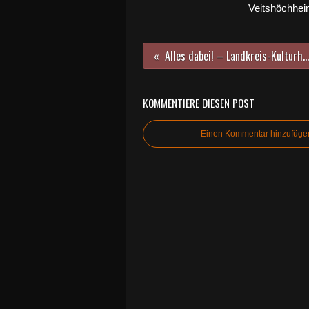
Veitshöchhei
Alles dabei! – Landkreis-Kulturherbst auch in der Veitshöchheimer Bücherei im Bahnhof
KOMMENTIERE DIESEN POST
Einen Kommentar hinzufüge