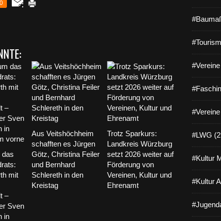
0
#Baumaß
#Tourism
NNTE:
#Vereine 
#Faschin
#Vereine
Aus Veitshöchheim
Trotz Sparkurs:
#LWG (2
schafften es Jürgen
Landkreis Würzburg
 das
Götz, Christina Feiler
setzt 2026 weiter auf
#Kultur 
rats:
und Bernhard
Förderung von
h mit
Schlereth in den
Vereinen, Kultur und
#Kultur 
Kreistag
Ehrenamt
t –
#Jugenda
er Sven
 in