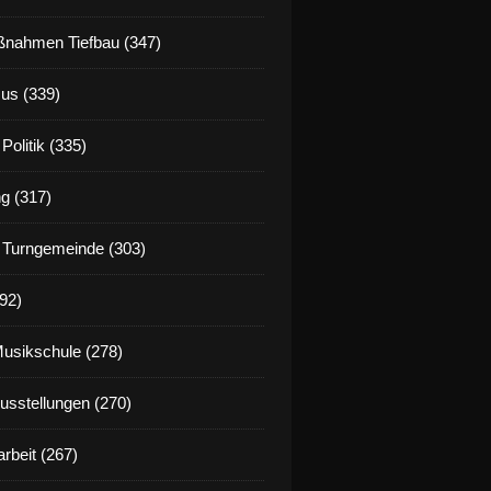
nahmen Tiefbau (347)
us (339)
Politik (335)
g (317)
 Turngemeinde (303)
92)
Musikschule (278)
Ausstellungen (270)
rbeit (267)