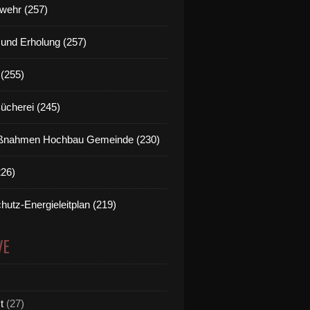
wehr (257)
t und Erholung (257)
(255)
Bücherei (245)
nahmen Hochbau Gemeinde (230)
226)
hutz-Energieleitplan (219)
VE
t
(27)