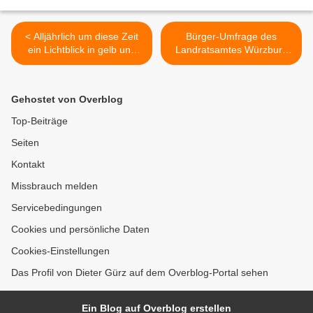
< Alljährlich um diese Zeit
Bürger-Umfrage des
ein Lichtblick in gelb und
Landratsamtes Würzburg
violett - der
zum geplanten
Veitshöchheimer
Erweiterungsbau bis 31.
Gernecksplatz
September 2021 >
Gehostet von Overblog
Top-Beiträge
Seiten
Kontakt
Missbrauch melden
Servicebedingungen
Cookies und persönliche Daten
Cookies-Einstellungen
Das Profil von Dieter Gürz auf dem Overblog-Portal sehen
Ein Blog auf Overblog erstellen