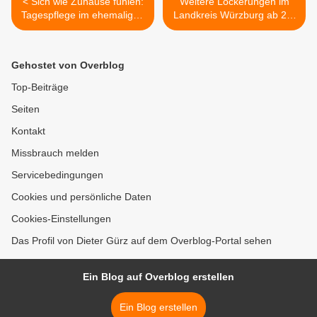
< Sich wie Zuhause fühlen:
Weitere Lockerungen im
Tagespflege im ehemaligen
Landkreis Würzburg ab 21.
Kupsch-/Schleckermarkt im
Mai 2021 für Sport und
Veitshöchheimer Altort mit
Fitness-Studios und
35 Plätzen eröffnet
Freibäder >
Gehostet von Overblog
Top-Beiträge
Seiten
Kontakt
Missbrauch melden
Servicebedingungen
Cookies und persönliche Daten
Cookies-Einstellungen
Das Profil von Dieter Gürz auf dem Overblog-Portal sehen
Ein Blog auf Overblog erstellen
Ein Blog erstellen