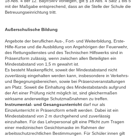
18 Abs. 4 der 12. BayIfSMV vorliegen, gilt § 18 Abs. 4 Satz 1 bis 5
mit der Maßgabe entsprechend, dass an die Stelle der Schule die
Betreuungseinrichtung tritt.
Außerschulische Bildung
Angebote der beruflichen Aus-, Fort- und Weiterbildung, Erste-
Hilfe-Kurse und die Ausbildung von Angehörigen der Feuerwehr,
des Rettungsdienstes und des Technischen Hilfswerks sind in
Präsenzform zulässig, wenn zwischen allen Beteiligten ein
Mindestabstand von 1,5 m gewahrt ist.
Es besteht Maskenpflicht, soweit der Mindestabstand nicht
zuverlässig eingehalten werden kann, insbesondere in Verkehrs-
und Begegnungsbereichen, sowie bei Präsenzveranstaltungen
am Platz. Soweit die Einhaltung des Mindestabstands aufgrund
der Art einer Prüfung nicht möglich ist, sind gleichermaßen
wirksame anderweitige Schutzmaßnahmen zu treffen.
Instrumental- und Gesangsunterricht
darf nur als
Einzelunterricht in Präsenzform erteilt werden. Dabei ist ein
Mindestabstand von 2 m durchgehend und zuverlässig
einzuhalten. Für das Lehrpersonal gilt eine Pflicht zum Tragen
einer medizinischen Gesichtsmaske im Rahmen der
arbeitsschutzrechtlichen Bestimmungen. Für Schüler:innen gilt