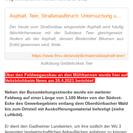
Asphalt, Teer, Straßenaufbruch: Untersuchung und Bewertung
Der heute zum Straßenbau eingesetzte Asphalt wird häufig
fälschlicherweise mit der Substanz Teer gleichgesetzt.
Anders als der Asphalt, dessen Bindemittel Bitumen aus
Erdöl gewonnen wird, finde...
https://www.ifmu.de/analytik/material/asphalt-teer/
Aufklärung Gefährlichkeit Teer
Über den Feldwegausbau an den Mühltannen wurde hier auf
Veitshöchheim News am 26.4.2021 berichtet:
Neben der Busumleitungsstrecke wurde ein weiterer
Feldweg auf einer Länge von 1.100 Meter von der Südost-
Ecke des Gewerbegebiets entlang dem Oberdürrbacher Wald
bis zum Ortsteil mit Auskofferungsmaterial befestigt (siehe
Luftbild).
Er dient den Gadheimer Landwirten, um ihre südlich der Wü 3
liegenden landwirtschaftlichen Anbauflächen anfahren zu können,