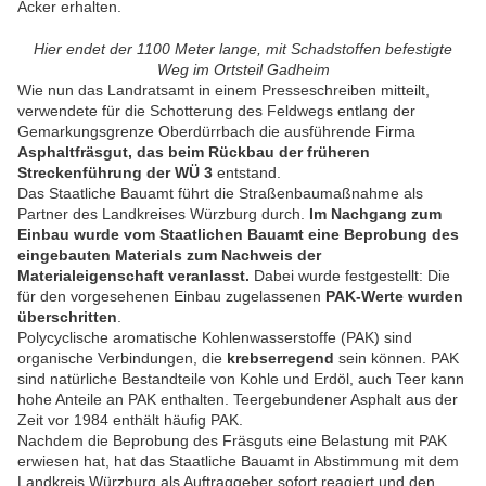
Äcker erhalten.
Hier endet der 1100 Meter lange, mit Schadstoffen befestigte
Weg im Ortsteil Gadheim
Wie nun das Landratsamt in einem Presseschreiben mitteilt,
verwendete für die Schotterung des Feldwegs entlang der
Gemarkungsgrenze Oberdürrbach die ausführende Firma
Asphaltfräsgut, das beim Rückbau der früheren
Streckenführung der WÜ 3
entstand.
Das Staatliche Bauamt führt die Straßenbaumaßnahme als
Partner des Landkreises Würzburg durch.
Im Nachgang zum
Einbau wurde vom Staatlichen Bauamt eine Beprobung des
eingebauten Materials zum Nachweis der
Materialeigenschaft veranlasst.
Dabei wurde festgestellt: Die
für den vorgesehenen Einbau zugelassenen
PAK-Werte wurden
überschritten
.
Polycyclische aromatische Kohlenwasserstoffe (PAK) sind
organische Verbindungen, die
krebserregend
sein können. PAK
sind natürliche Bestandteile von Kohle und Erdöl, auch Teer kann
hohe Anteile an PAK enthalten. Teergebundener Asphalt aus der
Zeit vor 1984 enthält häufig PAK.
Nachdem die Beprobung des Fräsguts eine Belastung mit PAK
erwiesen hat, hat das Staatliche Bauamt in Abstimmung mit dem
Landkreis Würzburg als Auftraggeber sofort reagiert und den