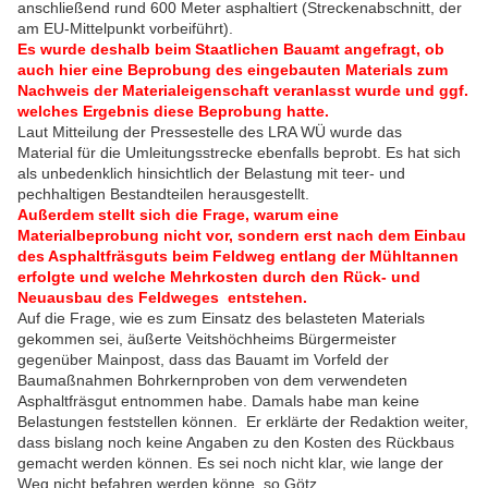
anschließend rund 600 Meter asphaltiert (Streckenabschnitt, der
am EU-Mittelpunkt vorbeiführt).
Es wurde deshalb beim Staatlichen Bauamt angefragt, ob
auch hier eine Beprobung des eingebauten Materials zum
Nachweis der Materialeigenschaft veranlasst wurde und ggf.
welches Ergebnis diese Beprobung hatte.
Laut Mitteilung der Pressestelle des LRA WÜ wurde das
Material für die Umleitungsstrecke ebenfalls beprobt. Es hat sich
als unbedenklich hinsichtlich der Belastung mit teer- und
pechhaltigen Bestandteilen herausgestellt.
Außerdem stellt sich die Frage, warum eine
Materialbeprobung nicht vor, sondern erst nach dem Einbau
des Asphaltfräsguts beim Feldweg entlang der Mühltannen
erfolgte und welche Mehrkosten durch den Rück- und
Neuausbau des Feldweges entstehen.
Auf die Frage, wie es zum Einsatz des belasteten Materials
gekommen sei, äußerte Veitshöchheims Bürgermeister
gegenüber Mainpost, dass das Bauamt im Vorfeld der
Baumaßnahmen Bohrkernproben von dem verwendeten
Asphaltfräsgut entnommen habe. Damals habe man keine
Belastungen feststellen können.
Er erklärte der Redaktion weiter,
dass bislang noch keine Angaben zu den Kosten des Rückbaus
gemacht werden können. Es sei noch nicht klar, wie lange der
Weg nicht befahren werden könne, so Götz.