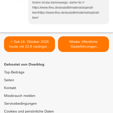
Irrsinn ist das keineswegs- siehe<br />
https://www.ifmu.de/analytik/material/asphalt-
teer/https://www.ifmu.de/analytik/material/asphalt-
teer/
< Seit 16. Oktober 2020
Wieder öffentliche
heute mit 22,8 niedrigster
Gästeführungen
Inzidenzwert im Landkreis
„Sommerfreuden des
Würzburg - 43,3 Prozent
Fürstbischofs“ ab 29. Mai
der Bürger in Stadt und
immer samstags um 11:00
Gehostet von Overblog
Landkreis Würzburg
Uhr >
erstgeimpft, 18,3 Prozent
Top-Beiträge
erhielten Zweitimpfung
Seiten
Kontakt
Missbrauch melden
Servicebedingungen
Cookies und persönliche Daten