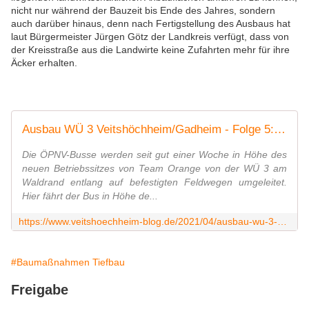
nicht nur während der Bauzeit bis Ende des Jahres, sondern
auch darüber hinaus, denn nach Fertigstellung des Ausbaus hat
laut Bürgermeister Jürgen Götz der Landkreis verfügt, dass von
der Kreisstraße aus die Landwirte keine Zufahrten mehr für ihre
Äcker erhalten.
Ausbau WÜ 3 Veitshöchheim/Gadheim - Folge 5: Seit der Busumleitung über ausgebaute Feldwege hat die Fa. Leonhard Weiß wieder an Arbeitstempo zugelegt - Veitshöchheim News
Die ÖPNV-Busse werden seit gut einer Woche in Höhe des
neuen Betriebssitzes von Team Orange von der WÜ 3 am
Waldrand entlang auf befestigten Feldwegen umgeleitet.
Hier fährt der Bus in Höhe de...
https://www.veitshoechheim-blog.de/2021/04/ausbau-wu-3-veitshochheim-gadheim-folge-5-seit-der-busumleitung-uber-ausgebaute-feldwege-hat-die-fa-leonhard-weis-wieder-an-arbeitst
#Baumaßnahmen Tiefbau
Freigabe