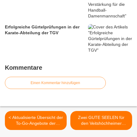
Erfolgreiche Gürtelprüfungen in der
Karate-Abteilung der TGV
Kommentare
Einen Kommentar hinzufügen
< Aktualisierte Übersicht der
Zwei GUTE SEELEN für
To-Go-Angebote der
den Veitshöchheimer
Veitshöchheimer
Karneval - Auszeichnung
Gastronomie vom 5. März
von Ursel Baumann und