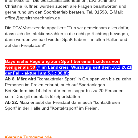
Internetseite. Die Geschäftsstellendamen, Eva Schif und
Christine Küffner, würden zudem alle Fragen beantworten und
gerne rund um den Sportbetrieb beraten, Tel. 91598, E-Mail:
office@tgveitshoechheim.de
Die TGV-Vorsitzende appelliert: "Tun wir gemeinsam alles dafür,
dass sich die Infektionszahlen in die richtige Richtung bewegen,
dann werden wir bald wieder Spaß haben – in allen Hallen und
auf den Freiplätzen!"
Bayerische Regelung zum Sport bei einer Inzidenz von
weniger als 50
(= im Landkreis Würzburg seit dem 10.2.2021
der Fall - aktuell am 5.3.: 38,8):
Ab 8. März
wird "kontaktfreier Sport" in Gruppen von bis zu zehn
Personen im Freien erlaubt, auch auf Sportanlagen.
Bei Kindern bis 14 Jahre dürfen es sogar bis zu 20 Personen
sein. Das gilt ebenfalls für Sportstätten.
Ab 22. März
erlaubt der Freistaat dann auch "kontaktfreien
Sport" in der Halle und "Kontaktsport" im Freien.
#Vereine Turngemeinde