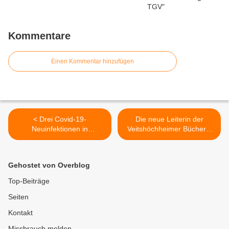
Kommentare
Einen Kommentar hinzufügen
< Drei Covid-19-
Die neue Leiterin der
Neuinfektionen in
Veitshöchheimer Bücherei
Veitshöchheim im Zeitraum
im Bahnhof sprüht nur so
vom 9. bis 15. Februar -
vor kreativen Ideen >
Starker Rückgang in Stadt
Gehostet von Overblog
und Landkreis Würzburg
Top-Beiträge
Seiten
Kontakt
Missbrauch melden