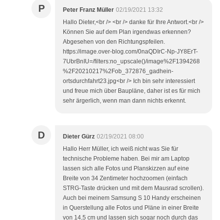
P
Peter Franz Müller
02/19/2021 13:32
Hallo Dieter,<br /> <br /> danke für Ihre Antwort.<br />
Können Sie auf dem Plan irgendwas erkennen?
Abgesehen von den Richtungspfeilen.
https://image.over-blog.com/0naQDIrC-Np-JY8ErT-
7UbrBnIU=/filters:no_upscale()/image%2F1394268
%2F20210217%2Fob_372876_gadhein-
ortsdurchfahrt23.jpg<br /> Ich bin sehr interessiert
und freue mich über Baupläne, daher ist es für mich
sehr ärgerlich, wenn man dann nichts erkennt.
D
Dieter Gürz
02/19/2021 08:00
Hallo Herr Müller, ich weiß nicht was Sie für
technische Probleme haben. Bei mir am Laptop
lassen sich alle Fotos und Planskizzen auf eine
Breite von 34 Zentimeter hochzoomen (einfach
STRG-Taste drücken und mit dem Mausrad scrollen).
Auch bei meinem Samsung S 10 Handy erscheinen
in Querstellung alle Fotos und Pläne in einer Breite
von 14,5 cm und lassen sich sogar noch durch das