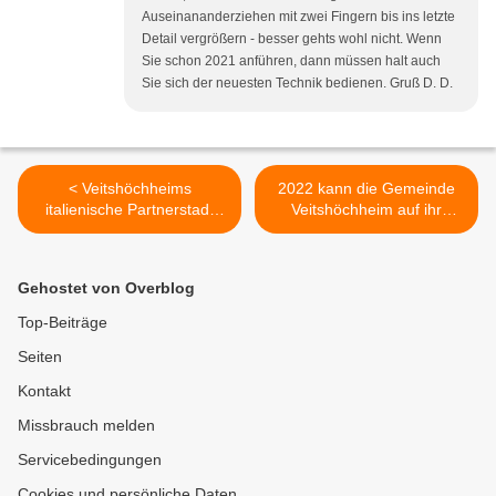
Auseinananderziehen mit zwei Fingern bis ins letzte
Detail vergrößern - besser gehts wohl nicht. Wenn
Sie schon 2021 anführen, dann müssen halt auch
Sie sich der neuesten Technik bedienen. Gruß D. D.
< Veitshöchheims
2022 kann die Gemeinde
italienische Partnerstadt
Veitshöchheim auf ihr
Greve in Chianti im
925jähriges Bestehen
Winterkleid
zurückblicken >
Gehostet von Overblog
Top-Beiträge
Seiten
Kontakt
Missbrauch melden
Servicebedingungen
Cookies und persönliche Daten